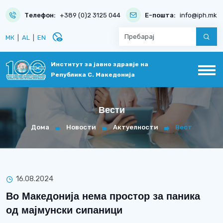
Телефон:
+389 (0)2 3125 044
Е-пошта:
info@iph.mk
disabled_visible
МК
|
AL
|
EN
Институт за јавно здравје на
Република С. Македонија
Вести
Дома
Новости
Актуелности
Вест
16.08.2024
Во Македонија нема простор за паника
од мајмунски сипаници