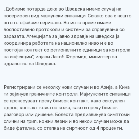
„Добивме потврда дека во Шведска имаме случај на
посериозен вид мајмунски сипаници. Секако ова е нешто
што го сфаќаме сериозно. Во исто време имаме
воспоставено протоколи и системи за справување со
заразата. Агенцијата за јавно здравје на шведска ја
координира работата на национално ниво и е во
постојан контакт со регионалните единици за контрола
на инфекции“, изјави Јакоб Форсмед, министер за
здравство на Шведска.
Регистрирани се неколку нови случаи и во Азија, а Кина
ги зајкнува граничните контроли. Мајмунските сипаници
се пренесуваат преку близок контакт, како сексуален
однос, контакт кожа со кожа, како и преку близок
разговор или дишење. Болеста предизвикува симптоми
слични на грип, кожни лезии и во некои случаи може да
биде фатална, со стапка на смртност од 4 проценти.