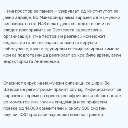
Нема простор за паника – уверуваат од Институтот за
јавно здравје. Во Македонија нема заразен од мајмунски
сипаници, но од ИЈЗ велат дека се подготвени и ги
следат препораките на Светската здравствена
организација. Има тестови и реагенси кои можат
веднаш да го детектираат опасното вирусно
заболување, како и едуцирани специјализирани тимови
кои се подготвени да реагираат во кое било време, вели
директорката Андоновска.
Опасниот вирус на мајмунски сипаници се шири. Во
Шведска е регистриран првиот случај. Инфицираниот се
заразил за време на престој во африканска област, каде
во моментов има голема епидемија и се пријавени
повеќе од 14.000 сомнителни и околу 500 смртни
случаи. СЗО прогласи највисоко ниво на тревога.