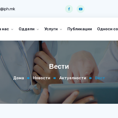
o@iph.mk
а нас
Оддели
Услуги
Публикации
Односи со
Вести
Дома
Новости
Актуелности
Вест