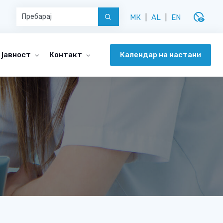
disabled_visible
МК
|
AL
|
EN
Календар на настани
 јавност
Контакт