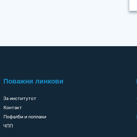
Поважни линкови
За институтот
Контакт
Пофалби и поплаки
ЧПП