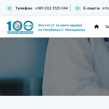
Телефон:
+389 (0)2 3125 044
Е-пошта:
inf
Институт за јавно здравје
З
на Република С. Македонија