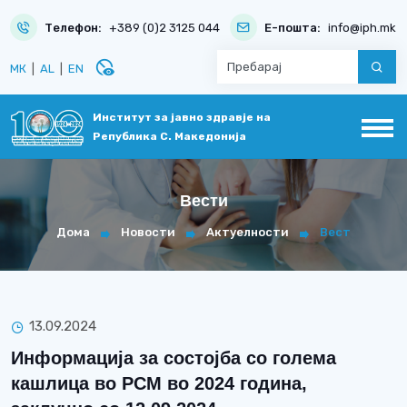
Телефон:
+389 (0)2 3125 044
Е-пошта:
info@iph.mk
disabled_visible
МК
|
AL
|
EN
Институт за јавно здравје на
Република С. Македонија
Вести
Дома
Новости
Актуелности
Вест
13.09.2024
Информација за состојба со голема
кашлица во РСМ во 2024 година,