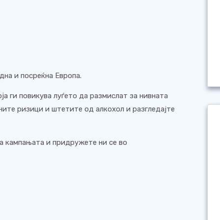
дна и посреќна Европа.
оја ги повикува луѓето да размислат за нивната
ените ризици и штетите од алкохол и разгледајте
за кампањата и придружете ни се во