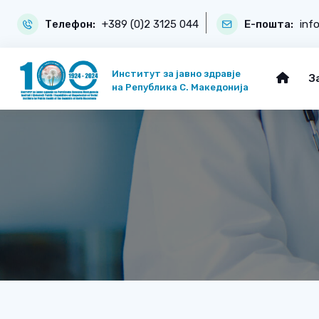
Телефон:
+389 (0)2 3125 044
Е-пошта:
inf
Институт за јавно здравје
З
на Република С. Македонија