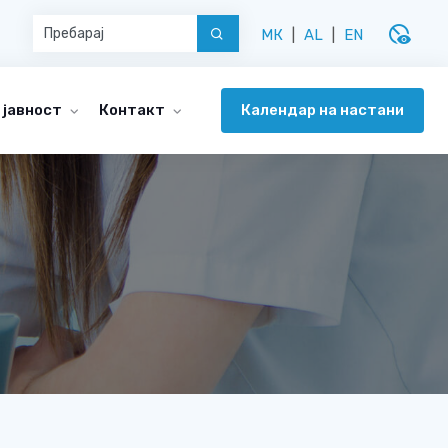
disabled_visible
МК
|
AL
|
EN
Календар на настани
 јавност
Контакт