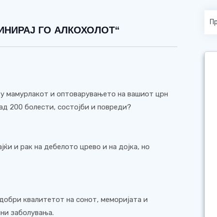
ИНИРАЈ ГО АЛКОХОЛОТ“
ку мамурлакот и оптоварувањето на вашиот црн
ад 200 болести, состојби и повреди?
јќи и рак на дебелото црево и на дојка, но
добри квалитетот на сонот, меморијата и
чни заболувања.