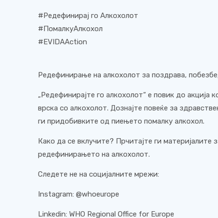
#Редефинирај го Алкохолот
#ПомалкуАлкохол
#EVIDAAction
Редефинирање на алкохолот за поздрава, побезбе
„Редефинирајте го алкохолот“ е повик до акција к
врска со алкохолот. Дознајте повеќе за здравств
ги придобивките од пиењето помалку алкохол.
Како да се вклучите? Прчитајте ги материјалите 
редефинирањето на алкохолот.
Следете не на социјалните мрежи:
Instagram: @whoeurope
Linkedin: WHO Regional Office for Europe