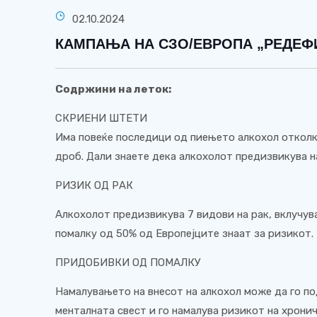
02.10.2024
КАМПАЊА НА СЗО/ЕВРОПА „РЕДЕФ
Содржини на леток:
СКРИЕНИ ШТЕТИ
Има повеќе последици од пиењето алкохол откол
дроб. Дали знаете дека алкохолот предизвикува н
РИЗИК ОД РАК
Алкохолот предизвикува 7 видови на рак, вклучува
помалку од 50% од Европејците знаат за ризикот.
ПРИДОБИВКИ ОД ПОМАЛКУ
Намалувањето на внесот на алкохол може да го по
менталната свест и го намалува ризикот на хрони