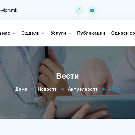
o@iph.mk
а нас
Оддели
Услуги
Публикации
Односи со
Вести
Дома
Новости
Актуелности
Вест