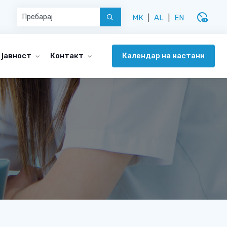
disabled_visible
МК
|
AL
|
EN
Календар на настани
 јавност
Контакт