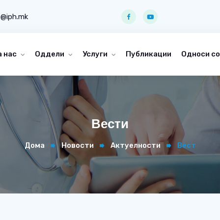
o@iph.mk
а нас
Оддели
Услуги
Публикации
Односи со
Вести
Дома
Новости
Актуелности
Вест