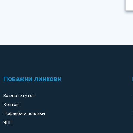
Поважни линкови
За институтот
Контакт
Пофалби и поплаки
ЧПП