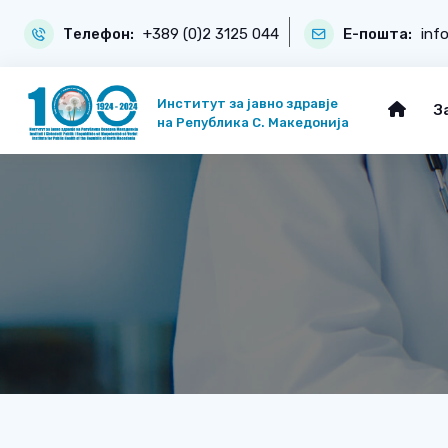
Телефон:
+389 (0)2 3125 044
Е-пошта:
inf
Институт за јавно здравје
З
на Република С. Македонија