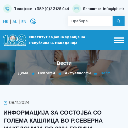
Телефон:
+389 (0)2 3125 044
Е-пошта:
info@iph.mk
disabled_visible
МК
|
AL
|
EN
Институт за јавно здравје на
Република С. Македонија
Вести
Дома
Новости
Актуелности
Вест
08.11.2024
ИНФОРМАЦИЈА ЗА СОСТОЈБА СО
ГОЛЕМА КАШЛИЦА ВО Р.СЕВЕРНА