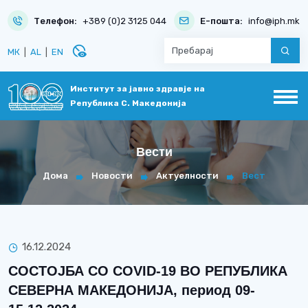
Телефон:
+389 (0)2 3125 044
Е-пошта:
info@iph.mk
disabled_visible
МК
|
AL
|
EN
Институт за јавно здравје на
Република С. Македонија
Вести
Дома
Новости
Актуелности
Вест
16.12.2024
СОСТОЈБА СО COVID-19 ВО РЕПУБЛИКА
СЕВЕРНА МАКЕДОНИЈА, период 09-