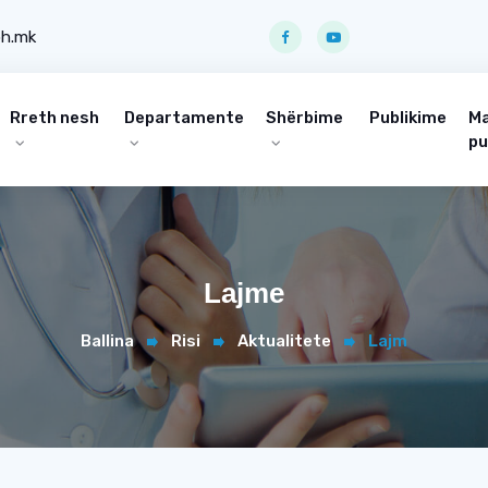
ph.mk
Rreth nesh
Departamente
Shërbime
Publikime
Ma
pu
Lajme
Ballina
Risi
Aktualitete
Lajm