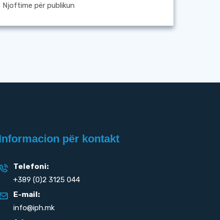
Njoftime për publikun
Informacion për kontakt
Telefoni:
+389 (0)2 3125 044
E-mail:
info@iph.mk