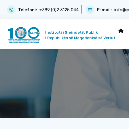
Telefoni:
+389 (0)2 3125 044
E-mail:
info@i
Instituti i Shëndetit Publik
i Republikës së Maqedonisë së Veriut