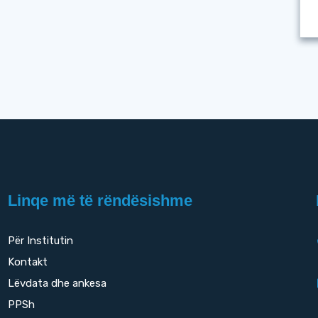
Linqe më të rëndësishme
Për Institutin
Kontakt
Lëvdata dhe ankesa
PPSh