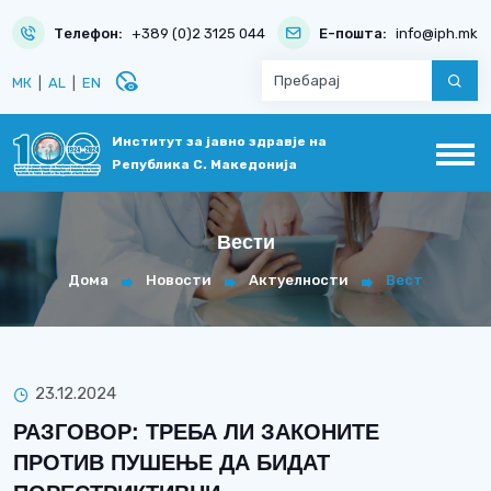
Телефон:
+389 (0)2 3125 044
Е-пошта:
info@iph.mk
disabled_visible
МК
|
AL
|
EN
Институт за јавно здравје на
Република С. Македонија
Вести
Дома
Новости
Актуелности
Вест
23.12.2024
РАЗГОВОР: ТРЕБА ЛИ ЗАКОНИТЕ
ПРОТИВ ПУШЕЊЕ ДА БИДАТ