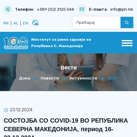
Телефон:
+389 (0)2 3125 044
Е-пошта:
info@iph.mk
disabled_visible
МК
|
AL
|
EN
Институт за јавно здравје на
Република С. Македонија
Вести
Дома
Новости
Актуелности
Вест
23.12.2024
СОСТОЈБА СО COVID-19 ВО РЕПУБЛИКА
СЕВЕРНА МАКЕДОНИЈА, период 16-