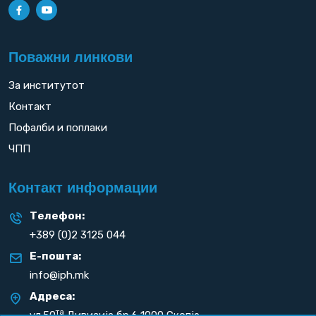
Поважни линкови
За институтот
Контакт
Пофалби и поплаки
ЧПП
Контакт информации
Телефон:
+389 (0)2 3125 044
Е-пошта:
info@iph.mk
Адреса:
та
ул.50
Дивизија бр.6 1000 Скопје