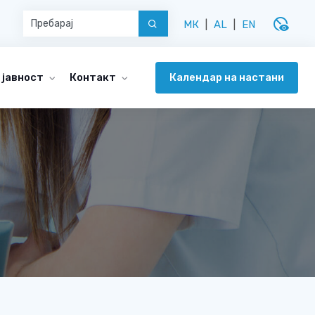
disabled_visible
МК
|
AL
|
EN
Календар на настани
 јавност
Контакт