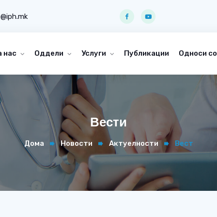
o@iph.mk
а нас
Оддели
Услуги
Публикации
Односи со
Вести
Дома
Новости
Актуелности
Вест