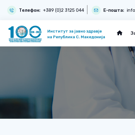
Телефон:
+389 (0)2 3125 044
Е-пошта:
inf
Институт за јавно здравје
З
на Република С. Македонија