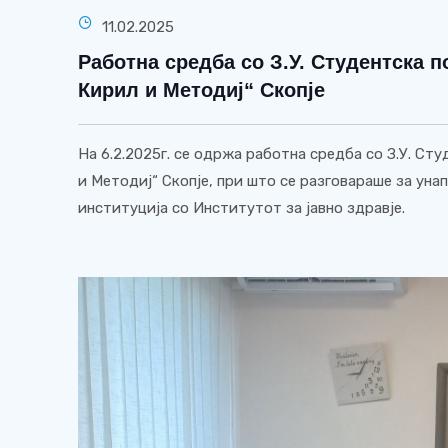
11.02.2025
Работна средба со З.У. Студентска 
Кирил и Методиј“ Скопје
На 6.2.2025г. се одржа работна средба со З.У. Ст
и Методиј“ Скопје, при што се разговараше за уна
институција со Институтот за јавно здравје.