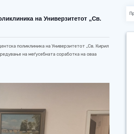
поликлиника на Универзитетот „Св.
удентска поликлиника на Универзитетот „Св. Кирил
предување на меѓусебната соработка на оваа