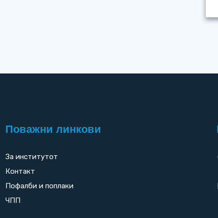
Поважни линкови
За институтот
Контакт
Пофалби и поплаки
ЧПП