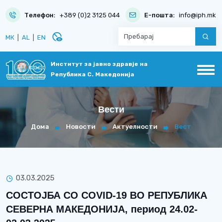
Телефон:
+389 (0)2 3125 044
Е-пошта:
info@iph.mk
disabled_visible
МК
|
AL
|
EN
Институт за јавно здравје на
Република С. Македонија
Вести
Дома
Новости
Актуелности
Вест
03.03.2025
СОСТОЈБА СО COVID-19 ВО РЕПУБЛИКА
СЕВЕРНА МАКЕДОНИЈА, период 24.02-