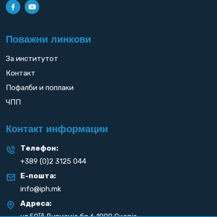
Поважни линкови
За институтот
Контакт
Пофалби и поплаки
ЧПП
Контакт информации
Телефон:
+389 (0)2 3125 044
Е-пошта:
info@iph.mk
Адреса:
та
ул.50
Дивизија бр.6 1000 Скопје