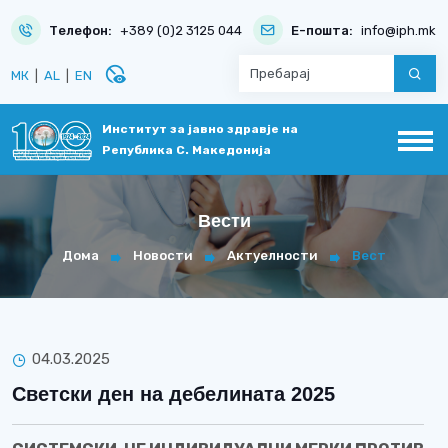
Телефон:
+389 (0)2 3125 044
Е-пошта:
info@iph.mk
disabled_visible
МК
|
AL
|
EN
Институт за јавно здравје на
Република С. Македонија
Вести
Дома
Новости
Актуелности
Вест
04.03.2025
Светски ден на дебелината 2025