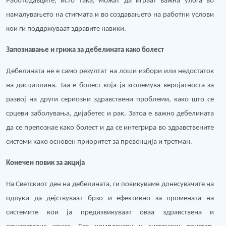
Работодавците, исто така, можат да играат важна улога во
намалувањето на стигмата и во создавањето на работни услови
кои ги поддржуваат здравите навики.
Запознавање и грижа за дебелината како болест
Дебелината не е само резултат на лоши избори или недостаток
на дисциплина. Таа е болест која ја зголемува веројатноста за
развој на други сериозни здравствени проблеми, како што се
срцеви заболувања, дијабетес и рак. Затоа е важно дебелината
да се препознае како болест и да се интегрира во здравствените
системи како основен приоритет за превенција и третман.
Конечен повик за акција
На Светскиот ден на дебелината, ги повикуваме донесувачите на
одлуки да дејствуваат брзо и ефективно за промената на
системите кои ја предизвикуваат оваа здравствена и