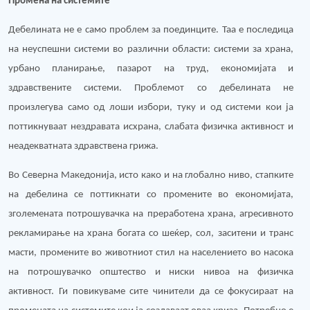
Промена на системите
Дебелината не е само проблем за поединците. Таа е последица
на неуспешни системи во различни области: системи за храна,
урбано планирање, пазарот на труд, економијата и
здравствените системи. Проблемот со дебелината не
произлегува само од лоши избори, туку и од системи кои ја
поттикнуваат нездравата исхрана, слабата физичка активност и
неадекватната здравствена грижа.
Во Северна Македонија, исто како и на глобално ниво, стапките
на дебелина се поттикнати со промените во економијата,
зголемената потрошувачка на преработена храна, агресивното
рекламирање на храна богата со шеќер, сол, заситени и транс
масти, промените во животниот стил на населението во насока
на потрошувачко општество и ниски нивоа на физичка
активност. Ги повикуваме сите чинители да се фокусираат на