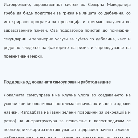
Истовремено, здравствениот систем во Северна Македонија
треба да биде подготвен за грижа на лицата со дебелина, со
интегрирани програми за превенција и третман вклучени во
здравствените пакети. Ова подразбира пристап до примарни,
секундарни и терциерни услуги за луѓето со дебелина, како и
редовно следење на факторите на ризик и спроведување на
превентивни мерки.
Поддршка од локалната самоуправа и работодавците
Локалната самоуправа има клучна улога во создавањето на
услови кои ќе овозможат поголема физичка активност и здрави
навики. Изградбата на јавни зелени површини за рекреација и
развој на инфраструктура за пешачење и велосипедизам се
неопходни чекори за поттикнување на здравиот начин на живот.