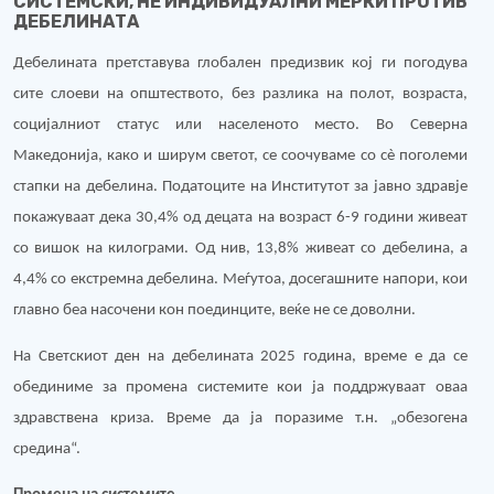
СИСТЕМСКИ, НЕ ИНДИВИДУАЛНИ МЕРКИ ПРОТИВ
ДЕБЕЛИНАТА
Дебелината претставува глобален предизвик кој ги погодува
сите слоеви на општеството, без разлика на полот, возраста,
социјалниот статус или населеното место. Во Северна
Македонија, како и ширум светот, се соочуваме со сè поголеми
стапки на дебелина.
Податоците на Институтот за јавно здравје
покажуваат дека
30,4% од децата на возраст 6-9 години живеат
со вишок на килограми. Од нив, 13,8% живеат со дебелина, а
4,4% со екстремна дебелина. Меѓутоа, досегашните напори, кои
главно беа насочени кон поединците, веќе не се доволни.
На Светскиот ден на дебелината 2025 година, време е да се
обединиме за промена системите кои ја поддржуваат оваа
здравствена криза. Време да ја поразиме т.н. „обезогена
средина“.