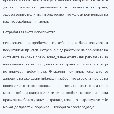
промената на системите кои ја создаваат оваа криза. Потребно е
да се преиспитаат регулативите во системите за храна,
здравствените политики и општествените услови кои влијаат на
нашите секојдневни навики.
Потребата за системски пристап
Решавањето на проблемот со дебелината бара поширок и
посуштински пристап. Потребно е да работиме на промената на
системите за храна преку воведување ефективни регулативи за
намалување на потрошувачката на храна и пијалаци кои ја
поттикнуваат дебелината. Фискални политики, како што се
даноците на засладени пијалаци и забраните за рекламирање на
производи со висока содржина на шеќер, сол, заситени и транс
масти, треба да станат задолжителни. Треба да се создадат јасни
правила за обележување на храната, така што потрошувачите ќе
можат да прават информирани избори за своето здравје.