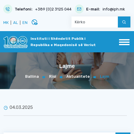
Telefoni:
+389 (0)2 3125 044
E-mail:
info@iph.mk
disabled_visible
МК
|
AL
|
EN
Instituti i Shëndetit Publik i
Republika e Maqedonisë së Veriut
Lajme
Ballina
Risi
Aktualitete
Lajm
04.03.2025