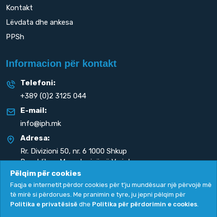
Kontakt
Lëvdata dhe ankesa
PPSh
Informacion për kontakt
Telefoni:
+389 (0)2 3125 044
E-mail:
info@iph.mk
Adresa:
Rr. Divizioni 50,
nr. 6 1000 Shkup
Republika e Maqedonisë së Veriut
Pëlqim për cookies
Faqja e internetit përdor cookies për t'ju mundësuar një përvojë më
të mirë si përdorues. Me pranimin e tyre, ju jepni pëlqim për
Politika e privatësisë
dhe
Politika për përdorimin e cookies
.
Politika e privatësisë
|
Politika për përdorimin e cookies