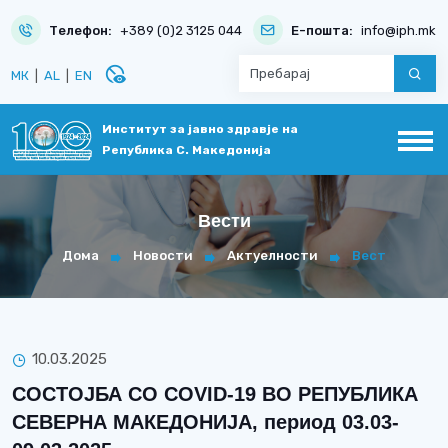
Телефон:
+389 (0)2 3125 044
Е-пошта:
info@iph.mk
disabled_visible
МК
|
AL
|
EN
Институт за јавно здравје на
Република С. Македонија
Вести
Дома
Новости
Актуелности
Вест
10.03.2025
СОСТОЈБА СО COVID-19 ВО РЕПУБЛИКА
СЕВЕРНА МАКЕДОНИЈА, период 03.03-