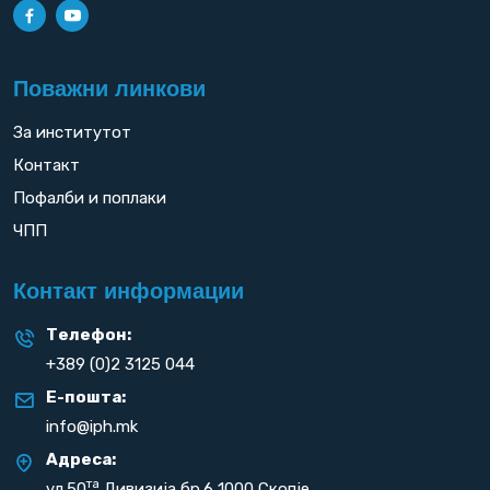
Поважни линкови
За институтот
Контакт
Пофалби и поплаки
ЧПП
Контакт информации
Телефон:
+389 (0)2 3125 044
Е-пошта:
info@iph.mk
Адреса:
та
ул.50
Дивизија бр.6 1000 Скопје