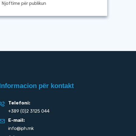
Njoftime për publikun
Informacion për kontakt
Telefoni:
+389 (0)2 3125 044
E-mail:
info@iph.mk