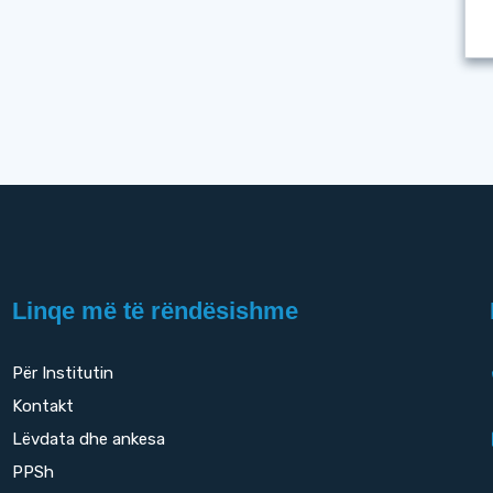
Linqe më të rëndësishme
Për Institutin
Kontakt
Lëvdata dhe ankesa
PPSh