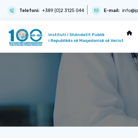
Telefoni:
+389 (0)2 3125 044
E-mail:
info@i
Instituti i Shëndetit Publik
i Republikës së Maqedonisë së Veriut