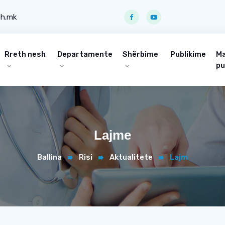
ph.mk
Rreth nesh
Departamente
Shërbime
Publikime
Ma
pu
Lajme
Ballina
Risi
Aktualitete
Lajm