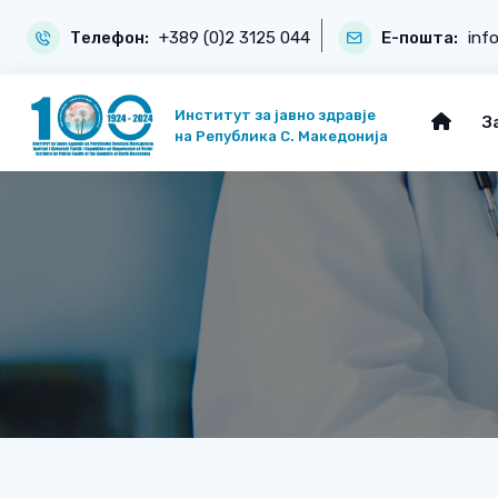
Телефон:
+389 (0)2 3125 044
Е-пошта:
inf
Институт за јавно здравје
З
на Република С. Македонија