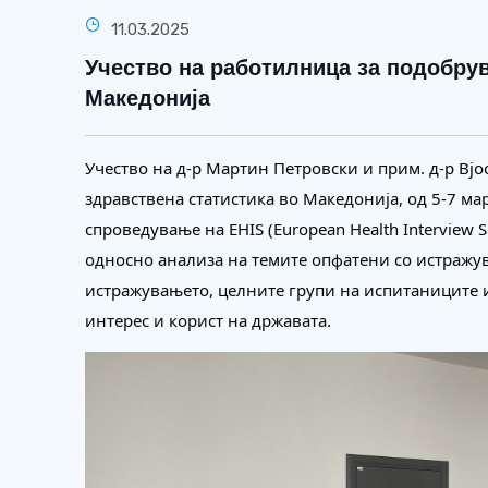
11.03.2025
Учество на работилница за подобрув
Македонија
Учество на д-р Мартин Петровски и прим. д-р Вј
здравствена статистика во Македонија, од 5-7 ма
спроведување на EHIS (European Health Interview 
односно анализа на темите опфатени со истражу
истражувањето, целните групи на испитаниците и
интерес и корист на државата.