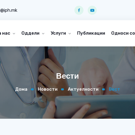
o@iph.mk
а нас
Оддели
Услуги
Публикации
Односи со
Вести
Дома
Новости
Актуелности
Вест