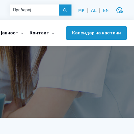
disabled_visible
МК
|
AL
|
EN
Календар на настани
 јавност
Контакт