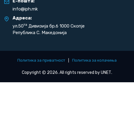
Е-пошта:
info@iph.mk
Адреса:
та
ул.50
Дивизија бр.6 1000 Скопје
Република С. Македонија
Политика за приватност
|
Политика за колачиња
Copyright
2026. All rights reserved by
UNET
.