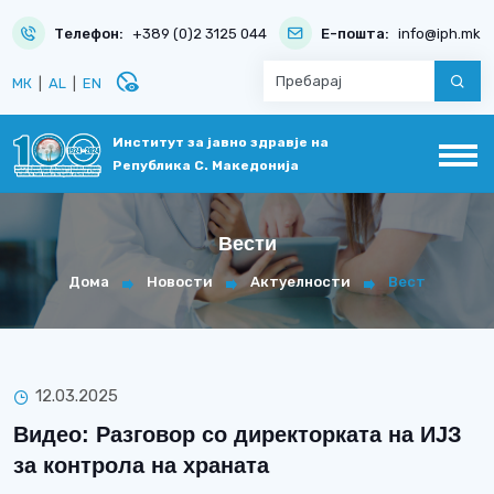
Телефон:
+389 (0)2 3125 044
Е-пошта:
info@iph.mk
disabled_visible
МК
|
AL
|
EN
Институт за јавно здравје на
Република С. Македонија
Вести
Дома
Новости
Актуелности
Вест
12.03.2025
Видео: Разговор со директорката на ИЈЗ
за контрола на храната