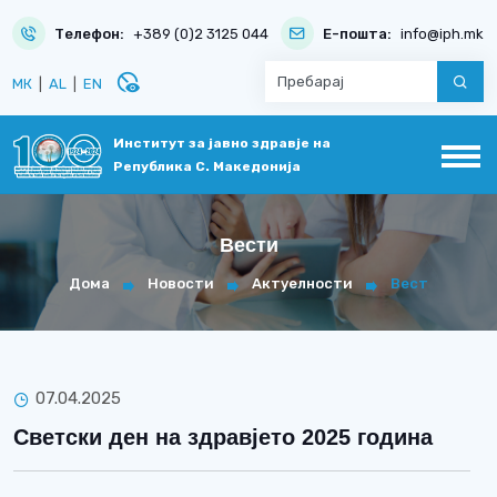
Телефон:
+389 (0)2 3125 044
Е-пошта:
info@iph.mk
disabled_visible
МК
|
AL
|
EN
Институт за јавно здравје на
Република С. Македонија
Вести
Дома
Новости
Актуелности
Вест
07.04.2025
Светски ден на здравјето 2025 година