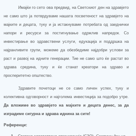
Имајќи го сето ова предвид, на Светскиот ден на здравјето
не само што ја потврдуваме нашата посветеност на здравјето на
мајките и децата, туку и ја истакнуваме потребата од заеднички
напори и ресурси за постигнување одржлив напредок. Со
инвест
ирање
во здравствени услуги,
едукација
и поддршка на
најранливите групи, можеме да обезбедиме најдобри услови за
раст и развој на идните генерации. Тие не само што ќе растат во
здрава средина, туку и ќе станат креатори на здраво и
просперитетно општество.
Здравите почетоци не се само личен успех, туку и
колективна одговорност и најголема инвестиција за подобро утре.
Да вложиме во здравјето на мајките и децата денес, за да
изградиме сигурна и здрава иднина за сите!
Референци: