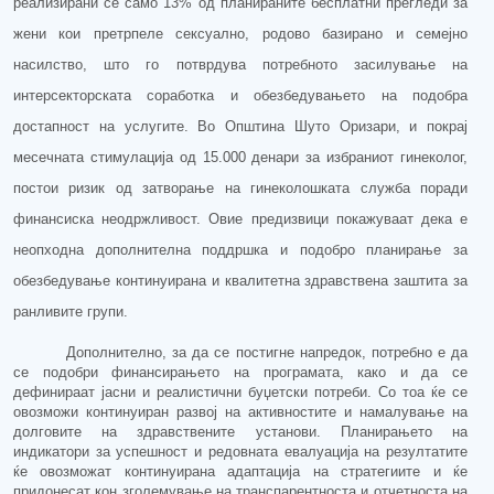
реализирани
се
само 13% од планираните бесплатни прегледи за
жени кои претрпеле сексуално, родово базирано и семејно
насилство, што го потврдува потребното засилување на
интерсекторската соработка и обезбедувањето на подобра
достапност на услугите. Во Општина Шуто Оризари, и покрај
месечната стимулација од 15.000 денари за избраниот гинеколог,
постои ризик од затворање на гинеколошката служба поради
финансиска неодржливост. Овие предизвици покажуваат дека е
неопходна дополнителна поддршка и подобро планирање за
обезбедување континуирана и квалитетна здравствена заштита за
ранливите групи.
Дополнително, з
а да се постигне напредок, потребно е да
се подобри финансирањето на програм
ата
, како и да се
дефинираат јасни и реалистични буџетски потреби. Со тоа ќе се
овозможи континуиран развој на активностите и намалување на
долговите на здравствените установи. Планирањето на
индикатори за успешност и редовната евалуација на резултатите
ќе овозможат
континуирана
адаптација на стратегиите
и
ќе
придонесат
кон
зголемување на транспарентноста и отчетноста на