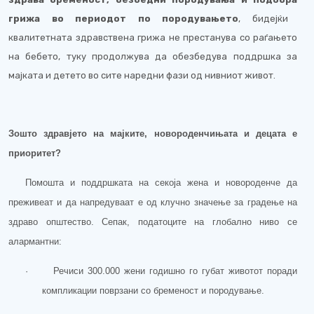
грижа во периодот по породувањето
, бидејќи
к
валитетната
здравствена
грижа не престанува со раѓањето
на бебето,
туку
продолжува да обезбедува поддршка за
мајката и детет
о во сите наредни фази од нивниот живот
.
Зошто здравјето на мајките, новороденчињата и децата е
приоритет?
По
мошта и по
ддршката на секоја жена и
новороденче
да
преживеат и да напредуваат е од
клучно
значење
за градење на
здраво општество
.
Сепак
,
податоците на глобално ниво се
алармантни
:
·
Речиси 300.000 жени годишно го губат животот поради
компликации поврзани со бременост и породување.