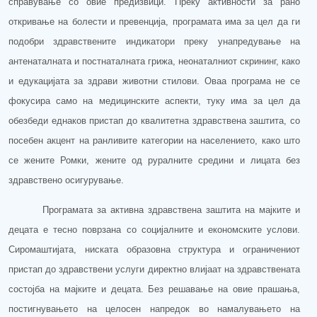
справување со овие предизвици. Преку активности за рано
откривање на болести и превенција, програмата има за цел да ги
подобри здравствените индикатори преку унапредување на
антенаталната и постнаталната грижа, неонаталниот скрининг, како
и едукацијата за здрави животни стилови. Оваа програма не се
фокусира само на медицинските аспекти, туку има за цел да
обезбеди еднаков пристап до квалитетна здравствена заштита, со
посебен акцент на ранливите категории на населението, како што
се жените Ромки, жените од руралните средини и лицата без
здравствено осигурување.
Програм
ата
за
активна
здравствена заштита на мајките и
децата е тесно поврзан
а
со социјалните и економските услови.
Сиромаштијата, ниската образовна структура и ограничениот
пристап до здравствени услуги директно влијаат на здравствената
состојба на
мајките
и децата. Без решавање на овие
прашања
,
постигнувањето на целосен напредок во намалувањето на