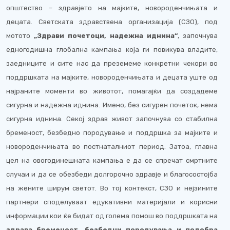
општество – здравјето на мајките, новороденчињата и
децата. Светската здравствена организација
(СЗО), п
од
мотото
„Здрави почетоци, надежна иднина“
,
з
апочнува
едногодишна глобална кампања кој
а
ги
повикува
владите,
заедниците и сите нас да преземеме конкретни чекори
во
поддршка
та
на мајките
, новороденчињата и децата уште
од
најраните моменти
во
животот, помагајќи
да
созда
деме
сигурна и надежна иднина.
Имено, б
ез сигурен почеток, нема
сигурна иднина. Секој здрав живот започнува со
стабилна
бременост,
безбедно
породување и поддршка за мајките и
новороденчињата во постнаталниот период.
Затоа, главна
цел на овогодинешната кампања е
да се
спречат
смртните
случаи и да се
обезбеди
долгорочн
о здравје и
благосостојба
н
а жените ширум светот.
Во тој контекст, С
ЗО
и нејзините
партнери споделуваат
едукативни материјали и
корисни
информации
кои ќе
бидат од голема помош
во поддршката на
здрав
а
бременост, безбедни породувања
и подобра