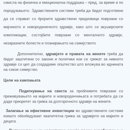
смисла на физичка и емоционална поддршка
– пред, за време и по
породувањето.
З
дравствените системи треба да бидат подготвени
да се справат со бројни
те
здравствени предизвици поврзани со
ма
јчиното
и новороденечкото здравје,
како што се а
кушерски
те
компликации
, состојбите поврзани со м
ентално
то
здравје
,
н
езаразни
те
болести
и п
ланирање
то
на семејството
Дополнително,
здравјето и правата на жените
треба да
бидат заштитени со з
акони и политики кои
се грижат за
нивното
здравје со цел
да создадеме општество што вложува во иднина
та
на секое
семејство.
Цели на кампањата
Подигнување на свеста
за п
роблемите поврзани со
преживувањето на мајките и новороденчињата и потребата
да се
даде приоритет за
грижа за долгорочното здравје на жените.
Залагање за
ефективни
инвестиции
во здравствени
те
системи
коишто
обезбедуваат квалитетна грижа за
здравјето на
мајките и
децата.