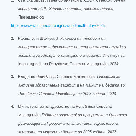
1.
Светска здравствена организација (СЗО).
Светски ден на
здравјето 2025: Здрави почетоци, надежна иднина
.
Преземено од
https://www.who.int/campaigns/world-health-day/2025
.
2.
Рахиќ, Б. и Шаќири, Ј.
Анализа на трендот на
капацитетите и функциите на патронажната служба и
грижата за здравјето на мајките и децата
. Институт за
јавно здравје на Република Северна Македонија. 2024.
3.
Влада на Република Северна Македонија.
Програма за
активна здравствена заштита на мајките и децата во
Република Северна Македонија за 2023 година
. 2023.
4.
Министерство за здравство на Република Северна
Македонија.
Годишен извештај за програмска и буџетска
реализација на Програмата за активна здравствена
заштита на мајките и децата за 2023 година
. 2023.