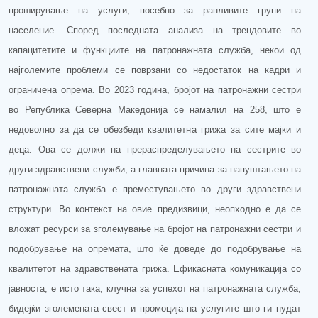
п
роширување
на услуги, посебно за ранливите групи на
население. Според последната анализа на трендовите во
капацитетите и функциите на патронажната служба, некои од
најголемите проблеми се поврзани со недостаток на кадри и
ограничена опрема. Во 2023 година, бројот на патронажни сестри
во Република Северна Македонија се намалил на 258, што е
недоволно за да се обезбеди квалитетна грижа за сите мајки и
деца. Ова се должи на прераспределувањето на сестрите во
други здравствени служби, а главната причина за напуштањето на
патронажната служба е преместувањето во други здравствени
структури. Во контекст на овие предизвици, неопходно е да се
вложат ресурси за зголемување на бројот на патронажни сестри и
подобрување на опремата, што ќе доведе до подобрување на
квалитетот на здравствената грижа. Ефикасната комуникација со
јавноста
,
е исто така
,
клучна за успехот на патронажната служба,
бидејќи зголемената свест и промоција на услугите што ги нудат