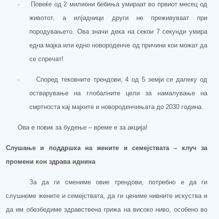
·
Повеќе од 2 милиони бебиња умираат во првиот месец од
животот, а илјадници др
уги не преживуваат при
породувањето
. Ова значи дека на секои 7 секунди умира
една мајка или едно новороденче од причини кои можат да
се спречат!
·
Според тековните трендови, 4 од 5 земји се далеку од
остварувањ
е на глобалните цели за намалување на
смртноста кај мајките и новороденчињата до 2030 година.
Ова е
повик за будење – време е
за акција!
Слушање и поддршка на жените и семејствата – клуч за
промени кон здрава иднина
За да ги смениме овие трендови, потребно е да ги
слуш
неме
жените и семејствата, да ги цениме нивните искуства и
да им обезбедиме здравствена грижа на високо ниво,
особено во