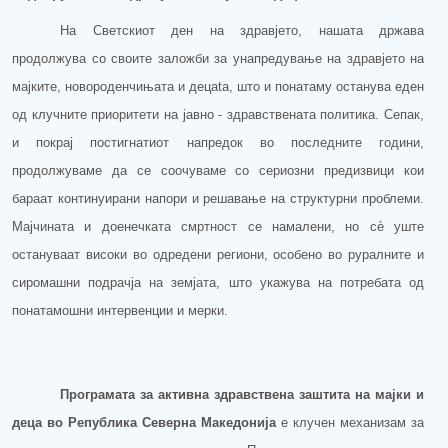
На Светскиот ден на здравјето,
нашата држава
продолжува
со своите заложби
за унапредување на здравјето на
мајките, новороденчињата и децаta, што
и понатаму
останува еден
од
клучните
приоритети на јавн
о -
здравствена
та
политика. Сепак,
и покрај
постигнатиот
напредок во последните години,
продолжуваме да се соочуваме со
сериозни предизвици кои
бараат континуирани напори и решавање на структурни проблеми.
Ма
јчината
и доенечката смртност се намалени, но сè уште
остануваат високи во одредени региони, особено во руралните и
сиромашни
подрачја
на земјата, што укажува на потребата од
понатамошни интервенции и мерки.
Програмата за активна здравствена заштита на мајки и
деца
во Република Северна Македонија
е клучен механизам за