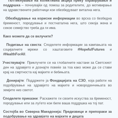
П
оттикнување на колективна акција
преку охрабрување и
поддршка
–
почнувајќи од помош з
а родителите
,
до мотивирање
на здравствените работници кои обезбедуваат
витална
нега.
Обезбедување на
корисни
информации
во врска со
безбедна
бременост, породување и постнатална нега
,
што секоја жена и
секое семејство треба да ги има.
Како можете да се вклучите?
Подигање на
свеста
: Споделете информации за кампањата на
социјалните мрежи со хаштаговите
#HopefulFutures
и
#HealthForAll
.
Учествувајте
: Приклучете се на глобалните настани за Светскиот
ден на здравјето и дознајте повеќе за тоа како може да се стави
крај н
а
смртност
а
кај мајките и бебињата.
Донирајте
: Поддржете ја
Фондацијата на СЗО
, која работи на
подобрување на здравјето на мајките и новороденчињата во
земјите низ светот.
Споделете приказни
: Раскажете ги своите искуства за бременост,
породување или за луѓето кои биле ваша поддршка на то
ј пат.
Состојба
во Северна Македонија: Предизвици и препораки за
подобрување
на здравјето на мајките и децата