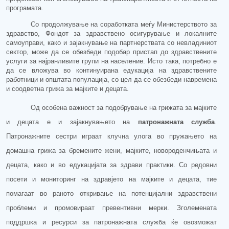
програм
ата
.
Со продолжување на соработката меѓу Министерството за
здравство, Фондот за здравствено осигурување и локалните
самоуправи, како и зајакнување на партнерствата со
невладиниот
сектор, може да се обезбеди подобар пристап до здравствените
услуги за најранливите групи на население.
Исто така, п
отребно е
да се влож
ува
во
континуирана
едукација на здравствените
работници и општата популација, со цел да се обезбеди навремена
и соодветна грижа за мајките и децата.
Од особена важност за подобрување на грижата за мајките
и децата е
и
зајакнувањето на
патронажната служба
.
Патронажните сестри играат клучна улога во пружањето на
домашна грижа за бремените жени
, мајките,
новороденчињата
и
децата
, како и во едукацијата за здрави практики. Со редовни
посети и мониторинг на здравјето на мајките и децата, тие
помагаат во раното откривање на потенцијални здравствени
проблеми и промовираат превентивни мерки. Зголемената
поддршка и ресурси за патронажната служба ќе овозможат