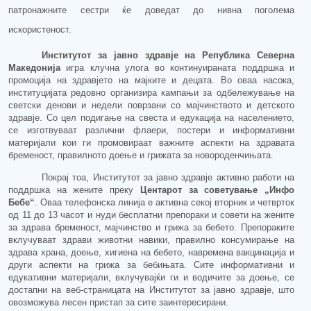
патронажните сестри ќе доведат до
нивна
поголема
искористеност.
Институтот за јавно здравје на Република Северна
Македонија
игра клучна улога во континуираната поддршка и
промоција на здравјето на мајките и децата. Во оваа насока,
институцијата редовно организира кампањи за одбележување на
светски денови и недели поврзани со мајчинството и детското
здравје. Со цел подигање на свеста и едукација на населението,
се изготвуваат различни флаери, постери и информативни
материјали кои ги промовираат важните аспекти на здравата
бременост, правилното доење и грижата за новороденчињата.
Покрај тоа, Институтот за јавно здравје активно работи на
поддршка на жените преку
Центарот за советување „Инфо
Бебе“
. Оваа телефонска линија е активна секој вторник и четврток
од 11 до 13 часот и нуди бесплатни препораки и совети на жените
за здрава бременост, мајчинство и грижа за бебето. Препораките
вклучуваат здрави животни навики, правилно консумирање на
здрава храна, доење, хигиена на бебето, навремена вакцинација и
други аспекти на грижа за бебињата. Сите информативни и
едукативни материјали, вклучувајќи
ги и
водичите за доење, се
достапни на веб-страницата на Институтот за јавно здравје, што
овозможува лесен пристап за сите заинтересирани.