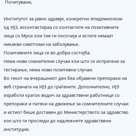
Почитувани,
Институтот за јавно здравје, конкретно епидемиолози
од ИЈЗ, исконтактираа со контактите на позитивните
лица со Mpox кои тие ги посочија и истите немаат
никакви симптоми на заболување.
Позитивните лица се во добра состојба.
Нема нови сомнителни случаи кои што се испратени за
тестирање, нема нови позитивни случаи.
Во текот на вчерашниот ден беа објавени препораки на
веб страната на ИЈЗ до граѓаните. Дополнително, ИЈЗ
изработи краток водич за здравствени работници со
препораки и патеки на движење за сомнителните случаи
и истиот беше доставен до Министерството за здравство
кое што ги проследи до надлежните здравствени
институции.