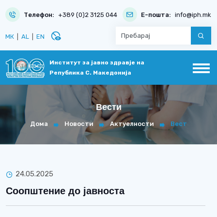
Телефон:
+389 (0)2 3125 044
Е-пошта:
info@iph.mk
disabled_visible
МК
|
AL
|
EN
Институт за јавно здравје на
Република С. Македонија
Вести
Дома
Новости
Актуелности
Вест
24.05.2025
Соопштение до јавноста