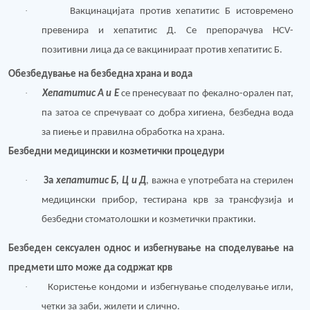
·
Вакцинацијата против хепатитис Б истовремено
превенира и хепатитис Д. Се препорачува HCV-
позитивни лица да се вакцинираат против хепатитис Б.
Обезбедување на б
езбедна храна и вода
·
Хепатитис А и Е
се пренесуваат по фекално-орален пат,
па затоа се спречуваат со добра хигиена, безбедна вода
за пиење и правилна обработка на храна.
Безбедни медицински и козметички процедури
·
За
хепатитис Б, Ц и Д
, важна е употребата на стерилен
медицински прибор, тестирана крв за трансфузија и
безбедни стоматолошки и козметички практики.
Безбеден сексуален однос и избегнување на споделување на
предмети што може да содржат крв
·
Користење кондоми и избегнување споделување игли,
четки за заби, жилети и слично.