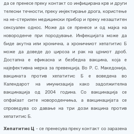
да се пренесе преку контакт со инфицирана крв и други
телесни течности, преку инјектирање дрога, користење
на не-стерилен медицински прибор и преку незаштитен
сексуален однос. Може да се пренесе и од мајка на
новороденче при породување. Инфекцијата може да
биде акутна или хронична, а хроничниот хепатитис Б
може да доведе до цироза и рак на црниот дроб.
Достапна е ефикасна и безбедна вакцина, која е
најефективна мерка за превенција. Во Р. С. Македонија,
вакцината против хепатитис Б е воведена во
Календарот на имунизација како задолжителна
вакцинација од 2004 година. Со вакцинација се
опфаќаат сите новороденчиња, а вакцинацијата се
спроведува со давање на три дози вакцина против
хепатитис Б.
Хепатитис Ц
- се пренесува преку контакт со заразена