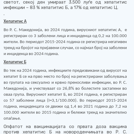
светот, секој ден умираат 3.500 луѓе од хепатитис
инфекции – 83 % хепатитис Б, а 17% од хепатитис Ц.
Хепатитис А
Во Р. С. Македонија,
во 2024 година, вирусниот хепатитис А,
е
регистриран со 3 заболени лица и инциденца од 0,2 на 100.000
жители. Во периодот 2015-2024 година се регистрира негативен
тренд на бројот на пријавени случаи, со најмал број на заболени
и инциденца во 2024 година.
Хепатитис Б
Во тек на 2024 година, инфекциите предизвикани од вирусот на
хепатит Б се на прво место по број на регистрирани заболувања
во групата на сексуално и крвно преносливи инфекции, во Р. С.
Македонија, и учествуваат со 26,8% во болестите застапени во
оваа група. Вирусниот хепатит Б, во 2024 година, е регистриран
со 57 заболени лица (I=3,1/100.000). Во периодот 2015-2024
година, инциденцата се движи од 1,4 во 2021 година до 7,2 на
100.000 жители во 2015 година и бележи тренд на значително
опаѓање.
Опфатот на вакцинацијата со првата доза вакцина
против хепатитис Б на новороденчињата во Р. С.