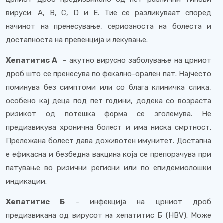
вируси: A, B, C, D и E. Тие се разликуваат според
начинот на пренесување, сериозноста на болеста и
достапноста на превенција и лекување.
Хепатитис А
- акутно вирусно заболување на црниот
дроб што се пренесува по фекално-орален пат. Најчесто
поминува без симптоми или со блага клиничка слика,
особено кај деца под пет години, додека со возраста
ризикот од потешка форма се зголемува. Не
предизвикува хронична болест и има ниска смртност.
Прележана болест дава доживотен имунитет. Достапна
е ефикасна и безбедна вакцина која се препорачува при
патување во ризични региони или по епидемиолошки
индикации.
Хепатитис Б
- инфекција на црниот дроб
предизвикана од вирусот на хепатитис Б (HBV). Може