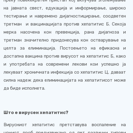
преку повеќекратен пристап кој вклучува зголемување
на јавната свест, едукација и информирање, широко
тестирање и навремено дијагностицирање, соодветен
третман
и вакцинацијата против хепатитис Б. Секоја
мерка насочена кон превенција, рана дијагноза и
третман значително придонесува кон остварување на
целта за елиминација. Постоењето на ефикасна и
достапна вакцина против вирусот на хепатитис Б, како
и употребата на современи лекови кои успешно ја
лекуваат хроничната инфекција со хепатитис Ц, даваат
силна надеж дека елиминацијата на хепатитисот може
да биде исполнета.
Што е вирусен хепатитис?
Вирусниот хепатитис претставува воспаление на
црниот дроб предизвикано од пет различни типови