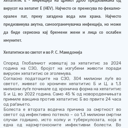
Хепатитис Е - инфекција на црниот дроб предизвикана од
вирусот на хепатит Е (
HEV
)
.
Најчесто се пренесува по фекално-
орален пат, преку загадена вода или храна. Најчесто
предизвикува акутна, самоограничувачка инфекција, но може
да биде сериозна кај бремени жени и лица со ослабен
имунитет.
Хепатитиси во светот и во Р. С. Македонија
Според Глобалниот извештај за хепатитис за 2024
година на СЗО, бројот на изгубени животи поради
вирусен хепатитис се зголемува.
Согласно податоците на СЗО, 304 милиони луѓе во
светот, живеат со хроничен хепатитис Б и Ц, а 1,3
милиони луѓе починале од хронична форма на хепатитис
Б и Ц, во 2022 година. Само 45 % од новороденчињата
примиле вакцина против хепатитис Б во првите 24 часа
од раѓањето.
Болеста е втората водечка причина за смртност во
светот од инфективно потекло – со 1,3 милиони смртни
случаи годишно, исто колку и туберкулозата, која е
една од најсмртоносните инфективни болести. Во