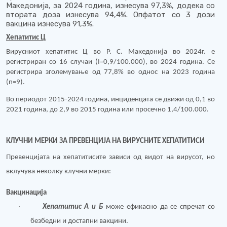
Македонија, за 2024 година, изнесува 97,3%, додека со
втората доза изнесува 94,4%. Опфатот со 3 дози
вакцина изнесува 91,3%.
Хепатитис Ц
Вирусниот хепатитис Ц во Р. С. Македонија во 2024г. е
регистриран со 16 случаи (I=0,9/100.000), во 2024 година. Се
регистрира зголемување од 77,8% во однос на 2023 година
(n=9).
Во периодот 2015-2024 година, инциденцата се движи од 0,1 во
2021 година, до 2,9 во 2015 година или просечно 1,4/100.000.
КЛУЧНИ МЕРКИ ЗА ПРЕВЕНЦИЈА НА ВИРУСНИТЕ ХЕПАТИТИСИ
Превенцијата на хепатитисите зависи од видот на вирусот, но
вклучува неколку клучни мерки:
Вакцинација
·
Хепатитис А и Б
може ефикасно да се спречат со
безбедни и достапни вакцини.