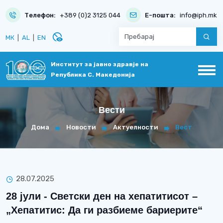
Телефон:
+389 (0)2 3125 044
Е-пошта:
info@iph.mk
disabled_visible
МК
|
AL
|
EN
Институт за јавно здравје на
Република С. Македонија
Вести
Дома
Новости
Актуелности
Вест
28.07.2025
28 јули - Светски ден на хепатитисот –
„Хепатитис: Да ги разбиеме бариерите“