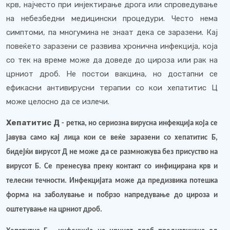
крв, најчесто при инјектирање дрога или спроведување
на небезбедни медицински процедури. Често нема
симптоми, па многумина не знаат дека се заразени. Кај
повеќето заразени се развива хронична инфекција, која
со тек на време може да доведе до цироза или рак на
црниот дроб. Не постои вакцина, но достапни се
ефикасни антивирусни терапии со кои хепатитис Ц
може целосно да се излечи.
Хепатитис Д
- ретка, но сериозна вирусна инфекција која се
јавува само кај лица кои се веќе заразени со хепатитис Б,
бидејќи вирусот Д не може да се размножува без присуство на
вирусот Б. Се пренесува преку контакт со инфицирана крв и
телесни течности. Инфекцијата може да предизвика потешка
форма на заболување и побрзо напредување до цироза и
оштетување на црниот дроб.