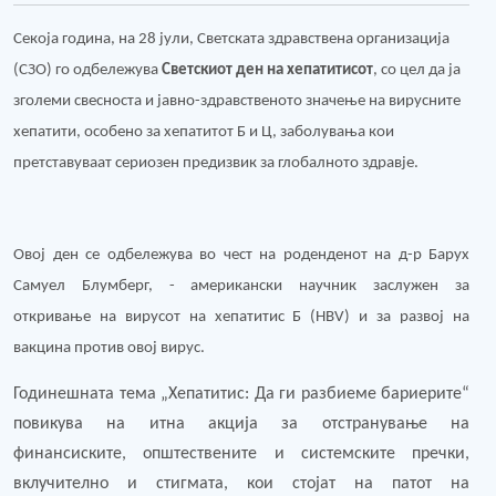
Секоја година, на 28 јули, Светската здравствена организација
(СЗО) го одбележува
Светскиот ден на хепатитисот
, со цел да ја
зголеми свесноста и јавно-здравственото значење на вирусните
хепатити, особено за хепатитот Б и Ц, заболувања кои
претставуваат сериозен предизвик за глобалното здравје.
Овој ден се одбележува во чест на роденденот на д-р Барух
Самуел Блумберг, - американски научник заслужен за
откривање на вирусот на хепатитис Б (
HBV
) и за развој на
вакцина против овој вирус.
Годинешната тема „Хепатитис: Да ги разбиеме бариерите“
повикува на итна акција за отстранување на
финансиските, општествените и системските пречки,
вклучително и стигмата, кои стојат на патот на