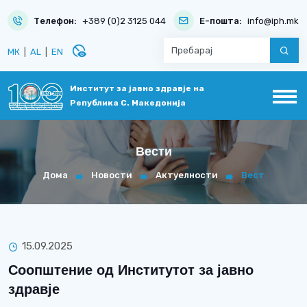
Телефон:
+389 (0)2 3125 044
Е-пошта:
info@iph.mk
disabled_visible
МК
|
AL
|
EN
Институт за јавно здравје на
Република С. Македонија
Вести
Дома
Новости
Актуелности
Вест
15.09.2025
Соопштение од Институтот за јавно
здравје