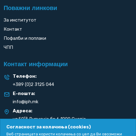
Поважни линкови
За институтот
Контакт
Пофалби и поплаки
ЧПП
Контакт информации
Телефон:
+389 (0)2 3125 044
Е-пошта:
info@iph.mk
Адреса:
та
ул.50
Дивизија бр.6 1000 Скопје
Република С. Македонија
Согласност за колачиња (cookies)
Веб страницата користи колачиња со цел да Ви овозможи