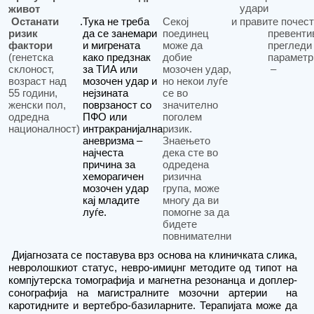
удари
живот
Останати
.
Тука не треба
Секој
и
прав
и
те почес
ризик
да се занемари
поединец
превенти
фактори
и мигрената
може да
прегледи
(генетска
како предзнак
добие
параметр
склоност,
за ТИА или
мозочен удар,
–
возраст над
мозочен удар и
но некои луѓе
55 години,
нејзината
се во
женски пол,
поврзаност со
значително
одредна
ПФО или
поголем
националност)
интракранијална
ризик.
аневризма –
Знаењето
најчеста
дека сте во
причина за
одредена
хеморагичен
ризична
мозочен удар
група, може
кај младите
многу да ви
луѓе.
помогне за да
бидете
повнимателни
Дијагнозата се поставува врз основа на клиничката слика,
невролошкиот статус, невро-имиџнг методите од типот на
компјутерска томографија и магнетна резонанца и доплер-
сонографија на магистралните мозочни артерии
на
каротидни
те
и вертебро-базиларните. Терапијата може да