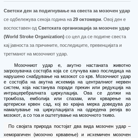
Светски ден за подигнување на свеста за мозочен удар
се одбележува секоја година на
29 октомври
. Овој ден е
воспоставен од
Светската организација за мозочен удар
(World Stroke Organization)
со цел да се подигне свеста
кај јавноста за причините, последиците, превенцијата и
третманот на мозочниот удар.
Мозочниот удар
е
, акутно настаната животно
загрозувачка состојба која се случува како последица на
нарушено снабдување
на мозокот
со крв.
Мозочниот удар
е состојба на акутна исхемија на централниот нервен
систем, која настанува поради прекин или редукција на
интрацеребралната циркулација. Ова се должи на
тромбоза, емболија или спазам
,
или крвар
е
ње на
артериски крвен сад, кој во крајна мерка доведува до
намалување на циркулацијата на одредена регија
во
мозокот
,
а со
тоа
и
оштетување на мозочното ткиво.
По својата природа
по
стојат два вида мозочен удар –
хеморагичен (мозочно крвавење) и исхемичен
мозочен