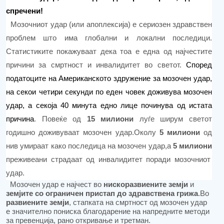
спречени!
Мозочниот удар (или
апоплексија
) е сериозен здравствен
проблем што има глобални и локални последици.
Статистиките покажуваат дека тоа е една од најчестите
причини за смртност и инвалидитет во светот.
Според
податоците на Американското здружение за мозочен удар,
на секои четири секунди по еден човек доживува мозочен
удар, а секоја 40 минута едно лице починува од истата
причина
.
Повеќе од
15 милиони
луѓе ширум светот
годишно доживуваат мозочен удар.Околу
5 милиони
од
нив умираат како последица на мозочен уда
р,а
5 милиони
преживеани страдаат од инвалидитет поради мозочниот
удар.
Мозочен удар е најчест во
нискоразвиените земји
и
земјите со ограничен пристап до здравствена грижа
.Во
развиените земји
, стапката на смртност од мозочен удар
е значително пониска благодарение на напредните методи
за превенција, рано откривање и третман.