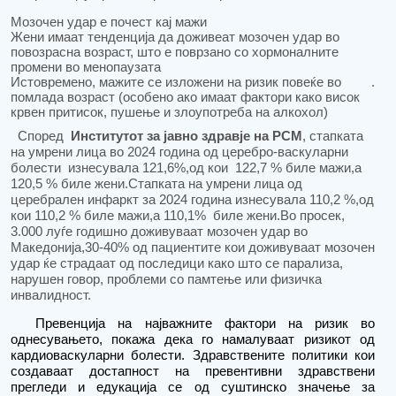
Мозочен удар е почест кај
мажи
Жени имаат тенденција да доживеат мозочен удар во
повозрасна возраст
, што е поврзано со хормоналните
промени во менопаузата
Истовремено, мажите се изложени на ризик
повеќе во
.
помлада возраст
(особено ако имаат фактори како висок
крвен притисок, пушење и злоупотреба на алкохол)
Според
Институт
от за јавно здравје
на Р
С
М
,
стапката
на умрени лица во 2024 година од церебро-васкуларни
болести
изнесувала 121,6%,од кои
122,7 % биле мажи,а
120,5 % биле жени.Стапката на умрени лица од
церебрален инфаркт за 2024 година изнесувала 110,2 %,од
кои 110,2 % биле мажи,а 110,1%
биле жени.
Во просек,
3.000 луѓе
годишно доживуваат мозочен удар во
Македонија
,
30-40% од пациентите кои доживуваат мозочен
удар ќе страдаат од последици како што се
парализа,
нарушен говор, проблеми со памтење или физичка
инвалидност
.
Превенција на н
ајважните фактори на ризик во
однесувањето
,
покажа дека го намалуваат ризикот од
кардиоваскуларни болести. Здравствените политики кои
создаваат достапн
ост на превентивни здравствени
прегледи
и едукација
се од суштинско значење за