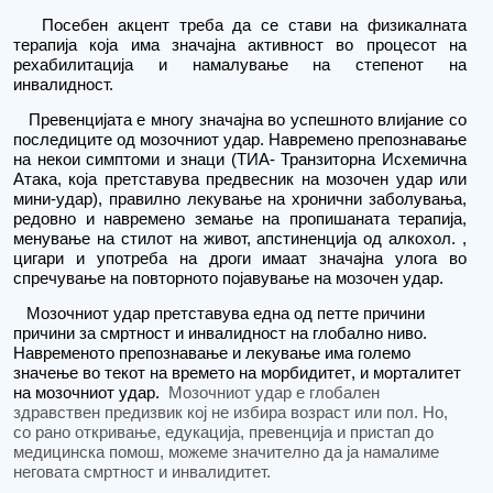
Посебен акцент треба да се стави на физикалната
терапија која има значајна активност во процесот на
рехабилитација и
намалување на
степенот на
инвалидност.
Превенцијата е многу значајна во успешното влијание со
последиците од мозочниот удар. Навремено препознавање
на некои симптоми и знаци (ТИА- Транзиторна Исхемична
Атака, која претставува предвесник на мозочен удар или
мини-удар), правилно лекување на хронични заболувања,
редовно и навремено земање на пропишаната терапија,
менување на стилот на живот, апстиненција од алкохол. ,
цигари и
употреба на
дроги имаат значајна у
лога
во
спречување на повторното појавување на мозочен удар.
Мозочниот удар претставува една од петте причини
причини за смртност и
и
нвалидност на глобално ниво.
Навременото препознавање и лекување има голем
о
значење
во текот на времето на морбидитет
,
и морталитет
на мозочниот удар.
Мозочниот удар е глобален
здравствен предизвик кој не избира возраст или пол. Но,
со рано откривање, едукација, превенција и пристап до
медицинска помош, можеме значително да ја намалиме
неговата смртност и инвалидитет.