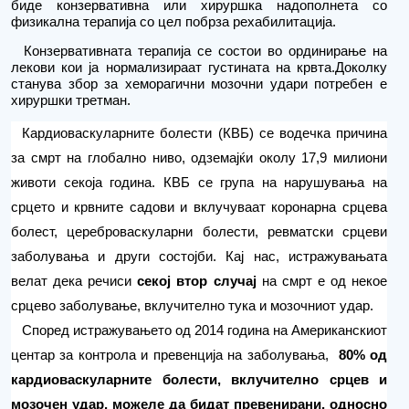
биде конзервативна или хируршка надополнета со
физикална терапија со цел побрза рехабилитација.
Конзервативната терапија се состои во ординирање на
лекови кои ја нормализираат гус
тината
на крвта
.
Доколку
станува збор за хеморагични
мозочни удари потребен е
хируршки третман.
Кардиоваскуларните болести (КВБ) се водечка причина
за смрт на глобално ниво, одземајќи околу 17,9 милиони
животи секоја година. КВБ се група на нарушувања на
срцето и крвните садови и вклучуваат коронарна срцева
болест, цереброваскуларни болести, ревматски срцеви
заболувања и други состојби. Кај нас, истражувањата
велат дека речиси
секој втор случај
на смрт е од некое
срцево заболување, вклучително тука и мозочниот удар.
Според истражувањето од 2014 година на Американскиот
центар за контрола и превенција на заболувања,
80% од
кардиоваскуларните болести, вклучително срцев и
мозочен удар, можеле да бидат превенирани, односно