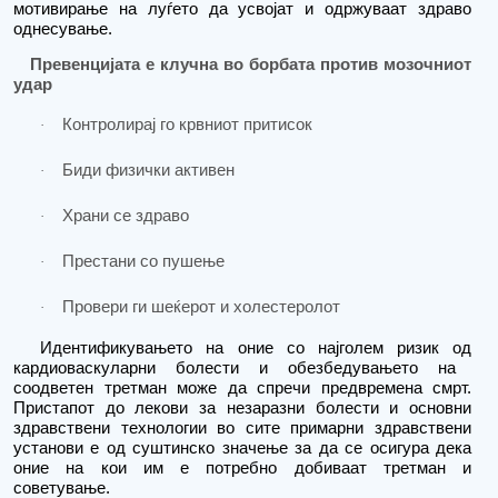
мотивирање на луѓето да усвојат и одржуваат здраво
однесување.
Превенцијата е клучна во борбата против мозочниот
удар
Контролирај го
крвниот
притисок
·
Биди физички активен
·
Храни се здраво
·
Престани со пушење
·
Провери ги шеќерот и холестеролот
·
Идентификувањето на оние со најголем ризик од
кардиоваскуларни болести
и обезбедувањето
на
соодветен третман може да спречи предвремена смрт.
Пристапот до лекови за незаразни болести и основни
здравствени технологии во сите примарни здравствени
установи е од суштинско значење за да се осигура дека
оние на кои им е потребно добиваат третман и
советување.