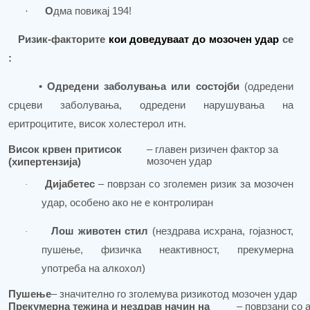
·
О
дма повикај 194!
Ризик-факторите
кои доведуваат до мозочен удар
се
:
•
Одредени заболувања или состојби
(одредени
срцеви заболувања, одредени нарушувања на
еритроцитите
,
висок холестерол итн.
Висок крвен притисок
– главен ризичен фактор за
мозочен удар
(хипертензија)
Дијабетес
– поврзан со зголемен ризик за мозочен
·
удар, особено ако не е контролиран
Лош животен стил
(нездрава исхрана, гојазност,
·
пушење, физичка неактивност, прекумерна
употреба на алкохол)
Пушење
– значително го зголемува ризикот
од мозочен удар
Прекумерна тежина и нездрав начин на
– поврзани со 