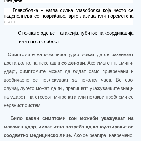
гледање.
Главоболка – нагла силна главоболка која често се
надополнува со повраќање, вртоглавица или пореметена
свест.
Отежнато одење – атаксија, губиток на координација
·
или нагла слабост.
Симптомите на мозочниот удар можат да се развиваат
доста долго, па некогаш и
со денови
. Ако имате т.н. ,,мини-
удар”, симптомите можат да бидат само привремени и
вообичаено се повлекуваат за не
колку
час
а
. Во овој
случај, луѓето можат да ги ,,препишат” укажувачките знаци
на ударот
,
на стресот, мигрената или некакви проблеми со
нервниот систем.
Било какви симптоми кои можеби укажуваат на
мозочен удар, имаат итна потреба од консултирање со
соодветно медицинско лице.
Ако
се
реагира
навремено,