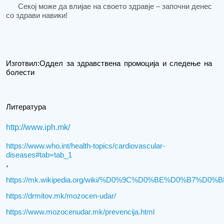
Секој може да влијае на своето здравје – започни денес
со здрави навики!
Изготвил:Оддел за здравствена промоција и следење на
болести
Литература
http://www.iph.mk/
https://www.who.int/health-topics/cardiovascular-
diseases#tab=tab_1
,
https://mk.wikipedia.org/wiki/%D0%9C%D0%BE%D0%B
https://drmitov.mk/mozocen-udar/
https://www.mozocenudar.mk/prevencija.html