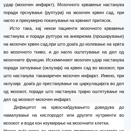
удар (мозочен инфаркт). Мозочното крвавење настанува
поради прснување (руптура) на мозочен крвен сад, при
нагло и прекумерно покачување на крвниот притисок.
Исто така, кај некои пациенти мозочното крвавење
настанува и поради руптура на аневризма (проширување)
на мозочен крвен сад,при што доаѓа до излевање на крвта
во мозочното ткиво,
и
до нагло оштетување на дел од
мозочните функции. Исхемичниот мозочен удар настанува
поради затнување (оклузија) на крвен сад во мозокот, при
што настанува таканаречен мозочен инфаркт. Имено, при
оклузија
доаѓа до престанување на циркулацијата во дел
од мозокот, поради што настанува трајно oштетување на
дел од мозокот-мозочен инфаркт.
Дефицитот на крвоснабдувањето доведува до
намалување на кислородот или другите нутриенти во
мозокот и води кон изумирање на мозочните клетки.