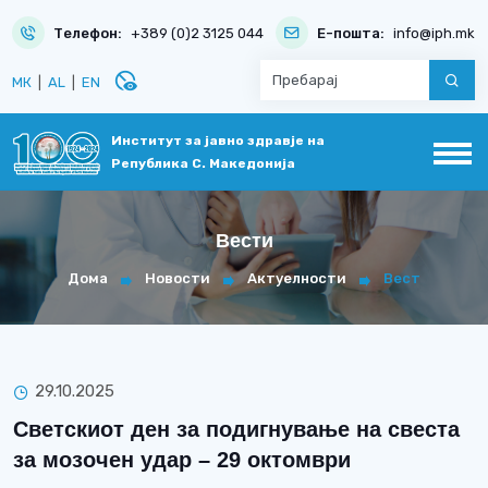
Телефон:
+389 (0)2 3125 044
Е-пошта:
info@iph.mk
disabled_visible
МК
|
AL
|
EN
Институт за јавно здравје на
Република С. Македонија
Вести
Дома
Новости
Актуелности
Вест
29.10.2025
Светскиот ден за подигнување на свеста
за мозочен удар – 29 октомври