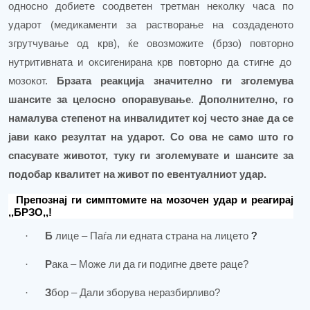
односно добиете соодветен третман неколку часа по
ударот (медикаменти за растворање на создаденото
згрутчување од крв), ќе овозможите (брзо) повторно
нутритивната
и оксигенирана крв повторно да стигне до
мозокот.
Брзата реакција значително ги
зголемува
шансите за целосно опоравување
.
Дополнително
, го
намалува степенот на инвалидитет кој често знае да се
јави како резултат на ударот.
Со ова не само што го
спасувате животот, туку ги зголемувате и шансите за
подобар квалитет на живот по евентуалниот удар.
Препознај ги симптомите на мозочен удар и реагирај
,,
БРЗО
,,!
·
Б
лице – Паѓа ли едната страна на лицето
?
·
Р
ака – Може ли да
ги
подигне двете раце
?
·
З
бор – Дали зборува неразбирливо
?