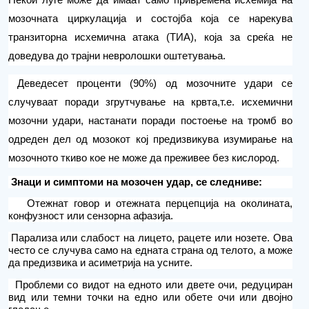
Некои луѓе може да имаат само привремена исхемија на
мозочната циркулација и состојба која се нарекува
транзиторна исхемична атака (ТИА), која за среќа не
доведува до трајни невролошки оштетувања.
Деведесет проценти (90%) од
мозочните
удари се
случуваат поради згрутчување на крвта,
т.е.
исхемични
мозочни удари, настанати поради постоење на тромб во
одреден дел од мозокот кој предизвикува изумирање на
мозочното ткиво кое не може да преживее без кислород.
Знаци и симптоми
на мозочен удар,
се следниве:
Отежнат говор и отежната перцепција на околината,
конфузност или сензорна афазија.
Парализа или слабост на лицето, рацете или нозете. Ова
често се случува само на едната страна од телото, а може
да предизвика и асиметрија на усните.
Проблеми со видот на едното или
две
те очи, редуциран
вид или темни точки на едно или обете очи или двојно