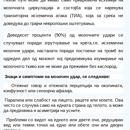
Некои луѓе може да имаат само привремена исхемија на
мозочната циркулација и состојба која се нарекува
транзиторна исхемична атака (ТИА), која за среќа не
доведува до трајни невролошки оштетувања.
Деведесет проценти (90%) од
мозочните
удари се
случуваат поради згрутчување на крвта,
т.е.
исхемични
мозочни удари, настанати поради постоење на тромб во
одреден дел од мозокот кој предизвикува изумирање на
мозочното ткиво кое не може да преживее без кислород.
Знаци и симптоми
на мозочен удар,
се следниве:
Отежнат говор и отежната перцепција на околината,
конфузност или сензорна афазија.
Парализа или слабост на лицето, рацете или нозете. Ова
често се случува само на едната страна од телото, а може
да предизвика и асиметрија на усните.
Проблеми со видот на едното или
две
те очи, редуциран
вид или темни точки на едно или обете очи или двојно