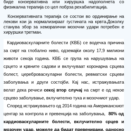
биде конзервативна или хируршка надополнета со
физикална терапија со цел побрза рехабилитација.
Конзервативната терапија се состои во ординирање на
лекови кои ја нормализираат гус
тината
на крвта
.
Доколку
станува збор за хеморагични
мозочни удари потребен е
хируршки третман.
Кардиоваскуларните болести (КВБ) се водечка причина
за смрт на глобално ниво, одземајќи околу 17,9 милиони
животи секоја година. КВБ се група на нарушувања на
срцето и крвните садови и вклучуваат коронарна срцева
болест, цереброваскуларни болести, ревматски срцеви
заболувања и други состојби. Кај нас, истражувањата
велат дека речиси
секој втор случај
на смрт е од некое
срцево заболување, вклучително тука и мозочниот удар.
Според истражувањето од 2014 година на Американскиот
центар за контрола и превенција на заболувања,
80% од
кардиоваскуларните болести, вклучително срцев и
мозочен удар, можеле да бидат превенирани, односно