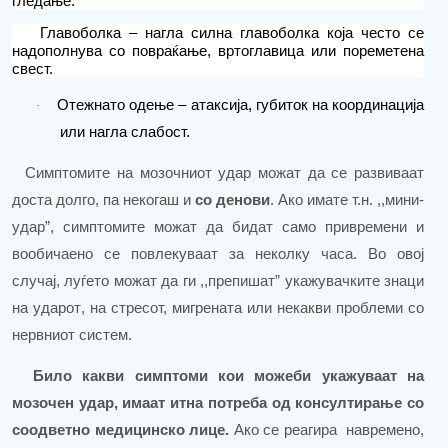
гледање.
Главоболка – нагла силна главоболка која често се
надополнува со повраќање, вртоглавица или пореметена
свест.
Отежнато одење – атаксија, губиток на координација
·
или нагла слабост.
Симптомите на мозочниот удар можат да се развиваат
доста долго, па некогаш и
со денови
. Ако имате т.н. ,,мини-
удар”, симптомите можат да бидат само привремени и
вообичаено се повлекуваат за не
колку
час
а
. Во овој
случај, луѓето можат да ги ,,препишат” укажувачките знаци
на ударот
,
на стресот, мигрената или некакви проблеми со
нервниот систем.
Било какви симптоми кои можеби укажуваат на
мозочен удар, имаат итна потреба од консултирање со
соодветно медицинско лице.
Ако
се
реагира
навремено,