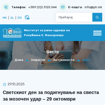
Телефон:
+389 (0)2 3125 044
Е-пошта:
info@iph.mk
disabled_visible
МК
|
AL
|
EN
Институт за јавно здравје на
Република С. Македонија
Вести
Дома
Новости
Актуелности
Вест
29.10.2025
Светскиот ден за подигнување на свеста
за мозочен удар – 29 октомври