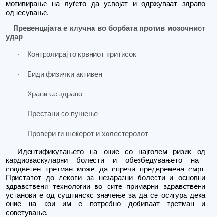
мотивирање на луѓето да усвојат и одржуваат здраво
однесување.
Превенцијата е клучна во борбата против мозочниот
удар
Контролирај го
крвниот
притисок
·
Биди физички активен
·
Храни се здраво
·
Престани со пушење
·
Провери ги шеќерот и холестеролот
·
Идентификувањето на оние со најголем ризик од
кардиоваскуларни болести
и обезбедувањето
на
соодветен третман може да спречи предвремена смрт.
Пристапот до лекови за незаразни болести и основни
здравствени технологии во сите примарни здравствени
установи е од суштинско значење за да се осигура дека
оние на кои им е потребно добиваат третман и
советување.