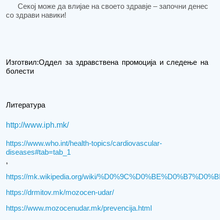
Секој може да влијае на своето здравје – започни денес
со здрави навики!
Изготвил:Оддел за здравствена промоција и следење на
болести
Литература
http://www.iph.mk/
https://www.who.int/health-topics/cardiovascular-
diseases#tab=tab_1
,
https://mk.wikipedia.org/wiki/%D0%9C%D0%BE%D0%B
https://drmitov.mk/mozocen-udar/
https://www.mozocenudar.mk/prevencija.html