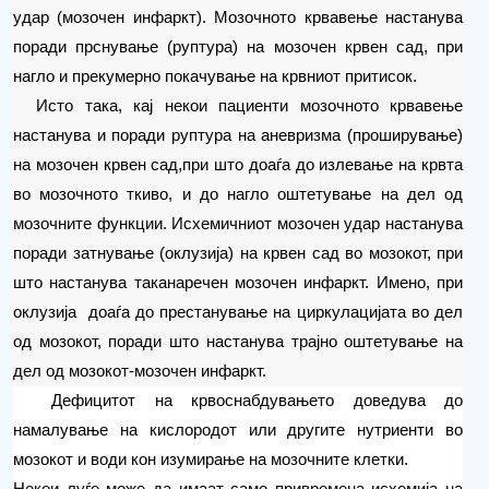
удар (мозочен инфаркт). Мозочното крвавење настанува
поради прснување (руптура) на мозочен крвен сад, при
нагло и прекумерно покачување на крвниот притисок.
Исто така, кај некои пациенти мозочното крвавење
настанува и поради руптура на аневризма (проширување)
на мозочен крвен сад,при што доаѓа до излевање на крвта
во мозочното ткиво,
и
до нагло оштетување на дел од
мозочните функции. Исхемичниот мозочен удар настанува
поради затнување (оклузија) на крвен сад во мозокот, при
што настанува таканаречен мозочен инфаркт. Имено, при
оклузија
доаѓа до престанување на циркулацијата во дел
од мозокот, поради што настанува трајно oштетување на
дел од мозокот-мозочен инфаркт.
Дефицитот на крвоснабдувањето доведува до
намалување на кислородот или другите нутриенти во
мозокот и води кон изумирање на мозочните клетки.