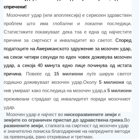
спречени!
Мозочниот удар (или
апоплексија
) е сериозен здравствен
проблем што има глобални и локални последици.
Статистиките покажуваат дека тоа е една од најчестите
причини за смртност и инвалидитет во светот.
Според
податоците на Американското здружение за мозочен удар,
на секои четири секунди по еден човек доживува мозочен
удар, а секоја 40 минута едно лице починува од истата
причина
.
Повеќе од
15 милиони
луѓе ширум светот
годишно доживуваат мозочен удар.Околу
5 милиони
од
нив умираат како последица на мозочен уда
р,а
5 милиони
преживеани страдаат од инвалидитет поради мозочниот
удар.
Мозочен удар е најчест во
нискоразвиените земји
и
земјите со ограничен пристап до здравствена грижа
.Во
развиените земји
, стапката на смртност од мозочен удар
е значително пониска благодарение на напредните методи
за превенција, рано откривање и третман.