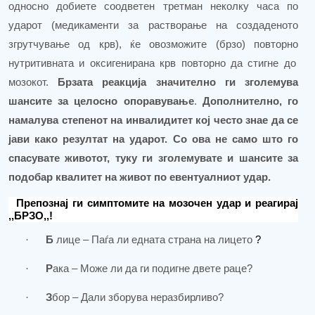
односно добиете соодветен третман неколку часа по
ударот (медикаменти за растворање на создаденото
згрутчување од крв), ќе овозможите (брзо) повторно
нутритивната
и оксигенирана крв повторно да стигне до
мозокот.
Брзата реакција значително ги
зголемува
шансите за целосно опоравување
.
Дополнително
, го
намалува степенот на инвалидитет кој често знае да се
јави како резултат на ударот.
Со ова не само што го
спасувате животот, туку ги зголемувате и шансите за
подобар квалитет на живот по евентуалниот удар.
Препознај ги симптомите на мозочен удар и реагирај
,,
БРЗО
,,!
·
Б
лице – Паѓа ли едната страна на лицето
?
·
Р
ака – Може ли да
ги
подигне двете раце
?
·
З
бор – Дали зборува неразбирливо
?