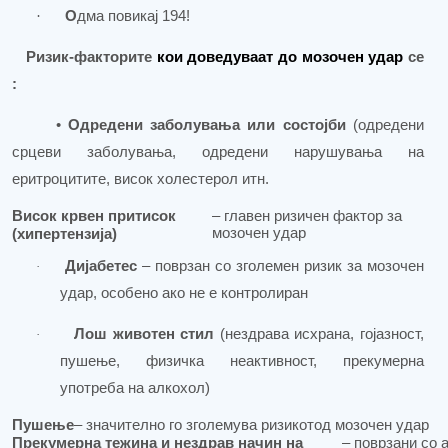
·
О
дма повикај 194!
Ризик-факторите
кои доведуваат до мозочен удар
се
:
•
Одредени заболувања или состојби
(одредени
срцеви заболувања, одредени нарушувања на
еритроцитите
,
висок холестерол итн.
Висок крвен притисок
– главен ризичен фактор за
мозочен удар
(хипертензија)
Дијабетес
– поврзан со зголемен ризик за мозочен
·
удар, особено ако не е контролиран
Лош животен стил
(нездрава исхрана, гојазност,
·
пушење, физичка неактивност, прекумерна
употреба на алкохол)
Пушење
– значително го зголемува ризикот
од мозочен удар
Прекумерна тежина и нездрав начин на
– поврзани со 