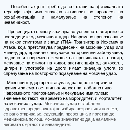
Посебен акцент треба да се стави на физикалната
терапија која има значајна активност во процесот на
рехабилитација и
намалување на
степенот на
инвалидност.
Превенцијата е многу значајна во успешното влијание со
последиците од мозочниот удар. Навремено препознавање
на некои симптоми и знаци (ТИА- Транзиторна Исхемична
Атака, која претставува предвесник на мозочен удар или
мини-удар), правилно лекување на хронични заболувања,
редовно и навремено земање на пропишаната терапија,
менување на стилот на живот, апстиненција од алкохол. ,
цигари и
употреба на
дроги имаат значајна у
лога
во
спречување на повторното појавување на мозочен удар.
Мозочниот удар претставува една од петте причини
причини за смртност и
и
нвалидност на глобално ниво.
Навременото препознавање и лекување има голем
о
значење
во текот на времето на морбидитет
,
и морталитет
на мозочниот удар.
Мозочниот удар е глобален
здравствен предизвик кој не избира возраст или пол. Но,
со рано откривање, едукација, превенција и пристап до
медицинска помош, можеме значително да ја намалиме
неговата смртност и инвалидитет.