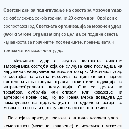
Светски ден за подигнување на свеста за мозочен удар
се одбележува секоја година на
29 октомври
. Овој ден е
воспоставен од
Светската организација за мозочен удар
(World Stroke Organization)
со цел да се подигне свеста
кај јавноста за причините, последиците, превенцијата и
третманот на мозочниот удар.
Мозочниот удар
е
, акутно настаната животно
загрозувачка состојба која се случува како последица на
нарушено снабдување
на мозокот
со крв.
Мозочниот удар
е состојба на акутна исхемија на централниот нервен
систем, која настанува поради прекин или редукција на
интрацеребралната циркулација. Ова се должи на
тромбоза, емболија или спазам
,
или крвар
е
ње на
артериски крвен сад, кој во крајна мерка доведува до
намалување на циркулацијата на одредена регија
во
мозокот
,
а со
тоа
и
оштетување на мозочното ткиво.
По својата природа
по
стојат два вида мозочен удар –
хеморагичен (мозочно крвавење) и исхемичен
мозочен