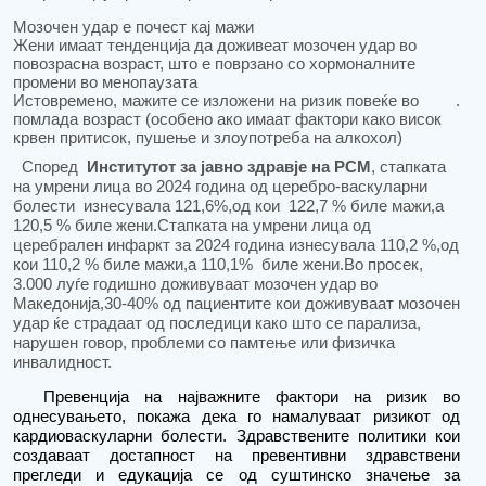
Мозочен удар е почест кај
мажи
Жени имаат тенденција да доживеат мозочен удар во
повозрасна возраст
, што е поврзано со хормоналните
промени во менопаузата
Истовремено, мажите се изложени на ризик
повеќе во
.
помлада возраст
(особено ако имаат фактори како висок
крвен притисок, пушење и злоупотреба на алкохол)
Според
Институт
от за јавно здравје
на Р
С
М
,
стапката
на умрени лица во 2024 година од церебро-васкуларни
болести
изнесувала 121,6%,од кои
122,7 % биле мажи,а
120,5 % биле жени.Стапката на умрени лица од
церебрален инфаркт за 2024 година изнесувала 110,2 %,од
кои 110,2 % биле мажи,а 110,1%
биле жени.
Во просек,
3.000 луѓе
годишно доживуваат мозочен удар во
Македонија
,
30-40% од пациентите кои доживуваат мозочен
удар ќе страдаат од последици како што се
парализа,
нарушен говор, проблеми со памтење или физичка
инвалидност
.
Превенција на н
ајважните фактори на ризик во
однесувањето
,
покажа дека го намалуваат ризикот од
кардиоваскуларни болести. Здравствените политики кои
создаваат достапн
ост на превентивни здравствени
прегледи
и едукација
се од суштинско значење за