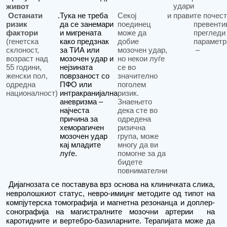
удари
живот
Останати
.
Тука не треба
Секој
и
прав
и
те почес
ризик
да се занемари
поединец
превенти
фактори
и мигрената
може да
прегледи
(генетска
како предзнак
добие
параметр
склоност,
за ТИА или
мозочен удар,
–
возраст над
мозочен удар и
но некои луѓе
55 години,
нејзината
се во
женски пол,
поврзаност со
значително
одредна
ПФО или
поголем
националност)
интракранијална
ризик.
аневризма –
Знаењето
најчеста
дека сте во
причина за
одредена
хеморагичен
ризична
мозочен удар
група, може
кај младите
многу да ви
луѓе.
помогне за да
бидете
повнимателни
Дијагнозата се поставува врз основа на клиничката слика,
невролошкиот статус, невро-имиџнг методите од типот на
компјутерска томографија и магнетна резонанца и доплер-
сонографија на магистралните мозочни артерии
на
каротидни
те
и вертебро-базиларните. Терапијата може да