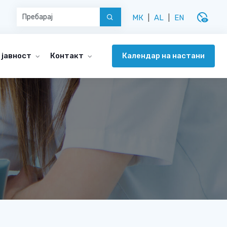
disabled_visible
МК
|
AL
|
EN
Календар на настани
 јавност
Контакт