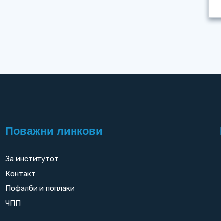
Поважни линкови
За институтот
Контакт
Пофалби и поплаки
ЧПП