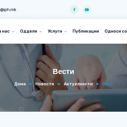
o@iph.mk
а нас
Оддели
Услуги
Публикации
Односи со
Вести
Дома
Новости
Актуелности
Вест