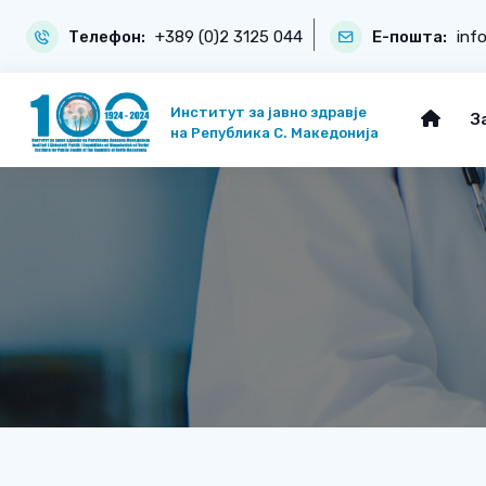
Телефон:
+389 (0)2 3125 044
Е-пошта:
inf
Институт за јавно здравје
З
на Република С. Македонија