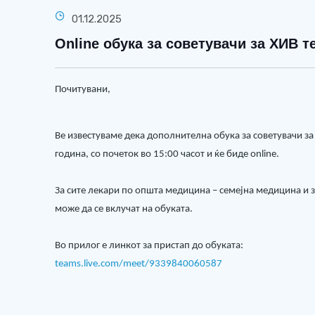
01.12.2025
Online обука за советувачи за ХИВ 
Почитувани,
Ве известуваме дека дополнителна обука за советувачи за
година, со почеток во 15:00 часот и ќе биде оnline.
За сите лекари по општа медицина – семејна медицина и з
може да се вклучат на обуката.
Во прилог е линкот за пристап до обуката:
teams.live.com/meet/9339840060587