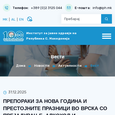
Телефон:
+389 (0)2 3125 044
Е-пошта:
info@iph.mk
disabled_visible
МК
|
AL
|
EN
Институт за јавно здравје на
Република С. Македонија
Вести
Дома
Новости
Актуелности
Вест
31.12.2025
ПРЕПОРАКИ ЗА НОВА ГОДИНА И
ПРЕСТОЈНИТЕ ПРАЗНИЦИ ВО ВРСКА СО