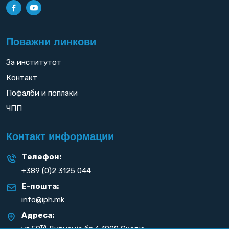
Поважни линкови
За институтот
Контакт
Пофалби и поплаки
ЧПП
Контакт информации
Телефон:
+389 (0)2 3125 044
Е-пошта:
info@iph.mk
Адреса:
та
ул.50
Дивизија бр.6 1000 Скопје