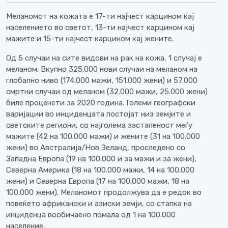
Меланомот на кожата е 17-ти најчест карцином кај
населението во светот, 13-ти најчест карцином кај
мажите и 15-ти најчест карцином кај жените.
Од 5 случаи на сите видови на рак на кожа, 1 случај е
меланом. Вкупно 325.000 нови случаи на меланом на
глобално ниво (174.000 мажи, 151.000 жени) и 57.000
смртни случаи од меланом (32.000 мажи, 25.000 жени)
биле проценети за 2020 година. Големи географски
варијации во инциденцата постојат низ земјите и
светските региони, со најголема застапеност меѓу
мажите (42 на 100.000 мажи) и жените (31 на 100.000
жени) во Австралија/Нов Зеланд, проследено со
Западна Европа (19 на 100.000 и за мажи и за жени),
Северна Америка (18 на 100.000 мажи, 14 на 100.000
жени) и Северна Европа (17 на 100.000 мажи, 18 на
100.000 жени). Меланомот продолжува да е редок во
повеќето африкански и азиски земји, со стапка на
инциденца вообичаено помала од 1 на 100.000
население.