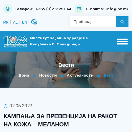
Телефон:
+389 (0)2 3125 044
Е-пошта:
info@iph.mk
disabled_visible
МК
|
AL
|
EN
Институт за јавно здравје на
Република С. Македонија
Вести
Дома
Новости
Актуелности
Вест
02.05.2023
КАМПАЊА ЗА ПРЕВЕНЦИЈА НА РАКОТ
НА КОЖА – МЕЛАНОМ