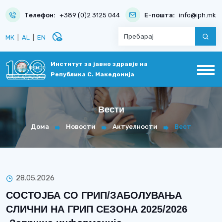
Телефон:
+389 (0)2 3125 044
Е-пошта:
info@iph.mk
disabled_visible
МК
|
AL
|
EN
Институт за јавно здравје на
Република С. Македонија
Вести
Дома
Новости
Актуелности
Вест
28.05.2026
СОСТОЈБА СО ГРИП/ЗАБОЛУВАЊА
СЛИЧНИ НА ГРИП СЕЗОНА 2025/2026