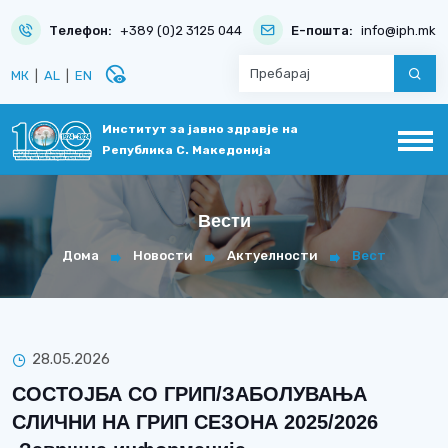
Телефон:
+389 (0)2 3125 044
Е-пошта:
info@iph.mk
disabled_visible
МК
|
AL
|
EN
Институт за јавно здравје на
Република С. Македонија
Вести
Дома
Новости
Актуелности
Вест
28.05.2026
СОСТОЈБА СО ГРИП/ЗАБОЛУВАЊА
СЛИЧНИ НА ГРИП СЕЗОНА 2025/2026