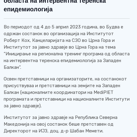
областа на интервентна теренска
епидемиологија
Во периодот од 4 до 5 април 2023 година, во Будва е
одржан состанок во организација на Институтот
Роберт Кох, Канцеларијата на СЗО во Црна Гора и
Институтот за јавно здравје во Црна Гора на тема
“Иницирање на регионална тренинг програма од областа
на интервентна теренска епидемиологија за Западен
Балкан“.
Освен претставници на организаторите, на состанокот
присуствуваа и претставници на земјите на Западен
Балкан (националните координатори на MediPIET
програмата и претставници на националните Институти
за јавно здравје).
Институтот за јавно здравје на Република Северна
Македонија на овој состанок беше претставен од
Директорот на ИЈЗ, доц. д-р Шабан Мемети.