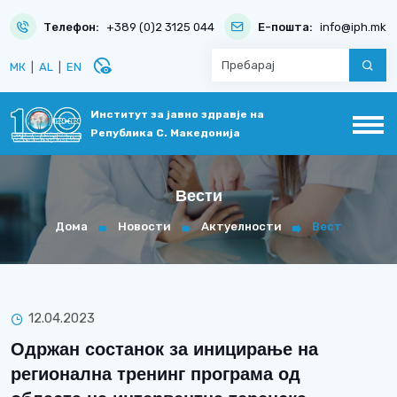
Телефон:
+389 (0)2 3125 044
Е-пошта:
info@iph.mk
disabled_visible
МК
|
AL
|
EN
Институт за јавно здравје на
Република С. Македонија
Вести
Дома
Новости
Актуелности
Вест
12.04.2023
Одржан состанок за иницирање на
регионална тренинг програма од