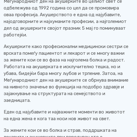
Меѓународниот ден на акушерките во целиот свет се
одбележува од 1992 година со цел да се промовира
оваа професија. Акушерството е една од најубавите,
најодговорните и најхуманите професии, а најголемиот
дел од акушерките својот празник 5 мај го поминуваат
работејќи.
Акушерките како професионални медицински сестри се
врската помеѓу пациентот и лекарот и се многу важни
за жените кои се во фаза на најголема болка и радост.
Работата на акушерката е исклучително тешка, но и
убава, бидејќи бара многу љубов и трпение. Затоа, на
Меѓународниот ден на акушерките се обрнува внимание
на нивното значење во функција на подобро здравје и
зајакнување на структурата на семејството и
заедницата.
Еден од најубавите и најважните моменти во животот
на една жена е кога таа носи нов живот на свет.
За жените кои се во болка и страв, поддршката на