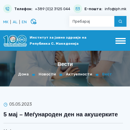
Телефон:
+389 (0)2 3125 044
Е-пошта:
info@iph.mk
disabled_visible
МК
|
AL
|
EN
Институт за јавно здравје на
Република С. Македонија
Вести
Дома
Новости
Актуелности
Вест
05.05.2023
5 мај – Меѓународен ден на акушерките