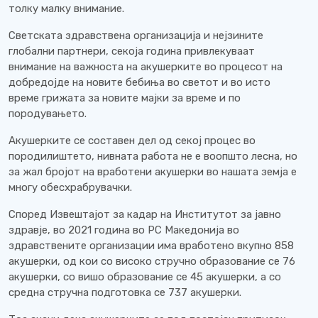
толку малку внимание.
Светската здравствена организација и нејзините
глобални партнери, секоја година привлекуваат
внимание на важноста на акушерките во процесот на
добредојде на новите бебиња во светот и во исто
време грижата за новите мајки за време и по
породувањето.
Акушерките се составен дел од секој процес во
породилиштето, нивната работа не е воопшто лесна, но
за жал бројот на вработени акушерки во нашата земја е
многу обесхрабрувачки.
Според Извештајот за кадар на Институтот за јавно
здравје, во 2021 година во РС Македонија во
здравствените организации има вработено вкупно 858
акушерки, од кои со високо стручно образование се 76
акушерки, со вишо образование се 45 акушерки, а со
средна стручна подготовка се 737 акушерки.