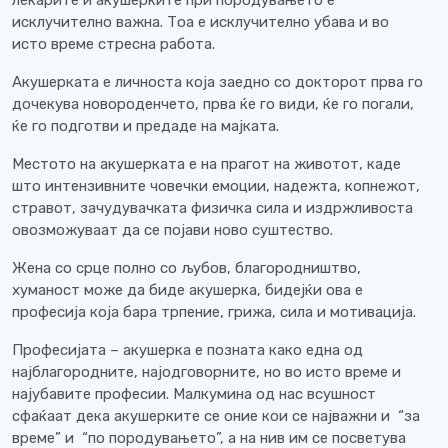
лекарите и акушерките при породувањето е
исклучително важна. Тоа е исклучително убава и во
исто време стресна работа.
Акушерката е личноста која заедно со докторот прва го
дочекува новороденчето, прва ќе го види, ќе го погали,
ќе го подготви и предаде на мајката.
Местото на акушерката е на прагот на животот, каде
што интензивните човечки емоции, надежта, копнежот,
стравот, зачудувачката физичка сила и издржливоста
овозможуваат да се појави ново суштество.
Жена со срце полно со љубов, благородништво,
хуманост може да биде акушерка, бидејќи ова е
професија која бара трпение, грижа, сила и мотивација.
Професијата – акушерка е позната како една од
најблагородните, најодговорните, но во исто време и
најубавите професии. Малкумина од нас всушност
сфаќаат дека акушерките се оние кои се најважни и “за
време” и “по породувањето”, а на нив им се посветува