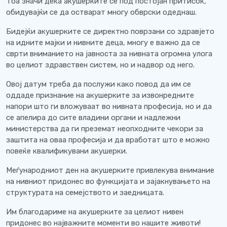
Тоа значи дека акушерките се под постојан притисок,
обидувајќи се да остварат многу обврски одеднаш.
Бидејќи акушерките се директно поврзани со здравјето
на идните мајки и нивните деца, многу е важно да се
сврти вниманието на јавноста за нивната огромна улога
во целиот здравствен систем, но и надвор од него.
Овој датум треба да послужи како повод да им се
оддаде признание на акушерките за извонредните
напори што ги вложуваат во нивната професија, но и да
се апелира до сите владини органи и надлежни
министерства да ги преземат неопходните чекори за
заштита на оваа професија и да вработат што е можно
повеќе квалификувани акушерки.
Меѓународниот ден на акушерките привлекува внимание
на нивниот придонес во функцијата и зајакнувањето на
структурата на семејството и заедницата.
Им благодариме на акушерките за целиот нивен
придонес во најважните моменти во нашите животи!