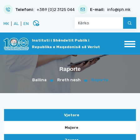
Telefoni:
+389 (0)2 3125 044
E-mail:
info@iph.mk
disabled_visible
МК
|
AL
|
EN
Instituti i Shëndetit Publik i
Republika e Maqedonisë së Veriut
Raporte
Ballina
Rreth nesh
Raporte
Vjetore
Mujore