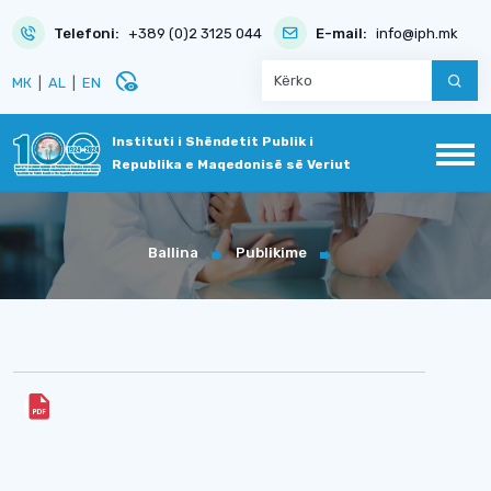
Telefoni:
+389 (0)2 3125 044
E-mail:
info@iph.mk
disabled_visible
МК
|
AL
|
EN
Instituti i Shëndetit Publik i
Republika e Maqedonisë së Veriut
Ballina
Publikime