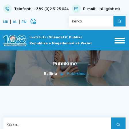
Telefoni:
+389 (0)2 3125 044
E-mail:
info@iph.mk
disabled_visible
МК
|
AL
|
EN
Instituti i Shëndetit Publik i
Republika e Maqedonisë së Veriut
Publikime
Ballina
Publikime