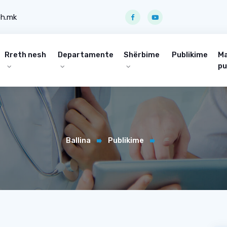
ph.mk
Rreth nesh
Departamente
Shërbime
Publikime
Ma
pu
Ballina
Publikime