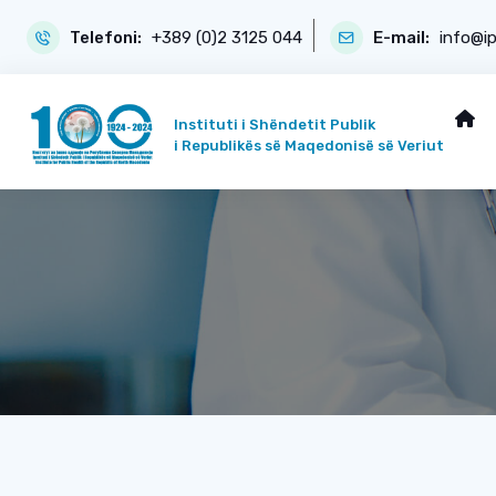
Telefoni:
+389 (0)2 3125 044
E-mail:
info@i
Instituti i Shëndetit Publik
i Republikës së Maqedonisë së Veriut