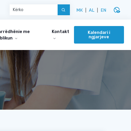
disabled_visible
МК
|
AL
|
EN
rrëdhënie me
Kontakt
Kalendari i
ngjarjeve
blikun