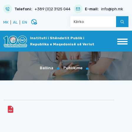
Telefoni:
+389 (0)2 3125 044
E-mail:
info@iph.mk
disabled_visible
МК
|
AL
|
EN
Instituti i Shëndetit Publik i
Republika e Maqedonisë së Veriut
Ballina
Publikime