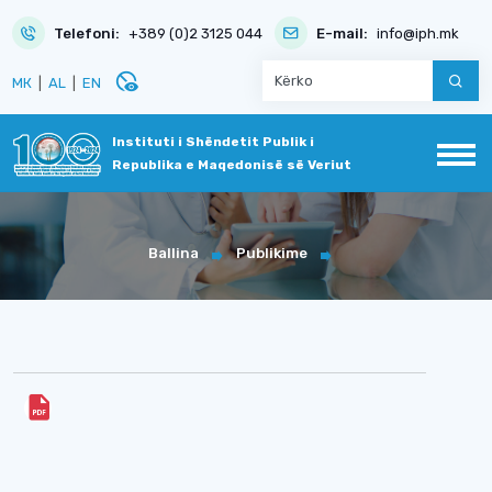
Telefoni:
+389 (0)2 3125 044
E-mail:
info@iph.mk
disabled_visible
МК
|
AL
|
EN
Instituti i Shëndetit Publik i
Republika e Maqedonisë së Veriut
Ballina
Publikime