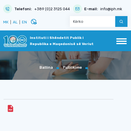
Telefoni:
+389 (0)2 3125 044
E-mail:
info@iph.mk
disabled_visible
МК
|
AL
|
EN
Instituti i Shëndetit Publik i
Republika e Maqedonisë së Veriut
Ballina
Publikime