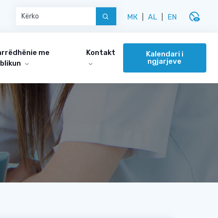
disabled_visible
МК
|
AL
|
EN
rrëdhënie me
Kontakt
Kalendari i
ngjarjeve
blikun