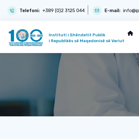
Telefoni:
+389 (0)2 3125 044
E-mail:
info@i
Instituti i Shëndetit Publik
i Republikës së Maqedonisë së Veriut