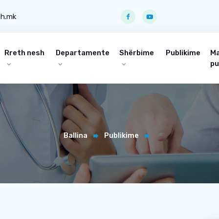
ph.mk
Rreth nesh
Departamente
Shërbime
Publikime
Ma
pu
Ballina
Publikime