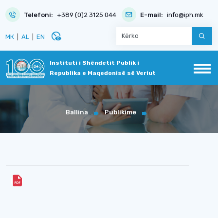
Telefoni:
+389 (0)2 3125 044
E-mail:
info@iph.mk
disabled_visible
МК
|
AL
|
EN
Instituti i Shëndetit Publik i
Republika e Maqedonisë së Veriut
Ballina
Publikime