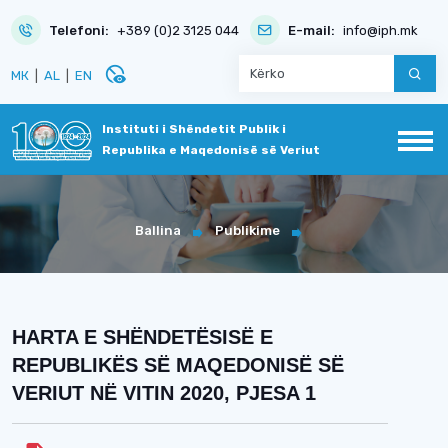
Telefoni:
+389 (0)2 3125 044
E-mail:
info@iph.mk
disabled_visible
МК
|
AL
|
EN
Instituti i Shëndetit Publik i
Republika e Maqedonisë së Veriut
Ballina
Publikime
HARTA E SHËNDETËSISË E
REPUBLIKËS SË MAQEDONISË SË
VERIUT NË VITIN 2020, PJESA 1