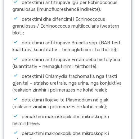
detektimi i antitrupave IgG për Echinoccocus
granulosus (imunofluoreshencë indirekte);
detektimi dhe difencimi i Echinoccocus
granulosus / Echinoccocus multilocularis (western
blot);
detektimi i antitrupave Brucella spp. (BAB test
kualitativ, kuantitativ – hemaglutinim i tërthortë);
detektimi i antitrupave Entamoeba histolytica
(kuantitativ – hemaglutinim i tërthortë);
detektimi i Chlamydia trachomatis nga trakti
gjenital – strisho uretrale, nga urina, nga konjuktiva
(reaksion zinxhir i polimerazës në kohë reale);
detektimi i llojeve të Plasmodium në gjak
(reaksion zinxhir i polimerazës në kohë reale);
përcaktimi makroskopik dhe mikroskopik i
helminthëve;
përcaktimi makroskopik dhe mikroskopik i