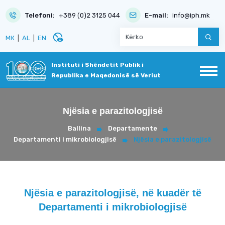
Telefoni:
+389 (0)2 3125 044
E-mail:
info@iph.mk
disabled_visible
МК
|
AL
|
EN
Instituti i Shëndetit Publik i
Republika e Maqedonisë së Veriut
Njësia e parazitologjisë
Ballina
Departamente
Departamenti i mikrobiologjisë
Njësia e parazitologjisë
Njësia e parazitologjisë, në kuadër të
Departamenti i mikrobiologjisë