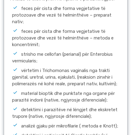
feces për cista dhe forma vegjetative të
protozoave dhe vezë të helminthëve – preparat
nativ;
feces për cista dhe forma vegjetative të
protozoave dhe vezë të helminthëve – metoda e
koncentrimit;
strisho me cellofan (perianal) për Enterobius
vermicularis;
vërtetim i Trichomonas vaginalis nga trakti
gjenital, uretral, urina, ejakulati, (reaksion zinxhir i
polimerazës në kohë reale, preparat nativ, kultivim);
material bioptik dhe punktate nga organe për
parazitë indorë (native, ngjyrosje diferenciale);
detektimi i parazitëve në lëngjet dhe ekskretet
trupore (native, ngjyrosje diferenciale);
analizë gjaku për mikrofilarie ( metoda e Knott);