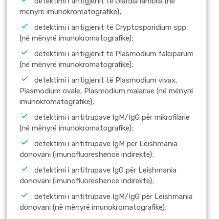
detektimi i antigjenit të Giardia lamblia (në
mënyrë imunokromatografike);
detektimi i antigjenit të Crуptosporidium spp.
(në mënyrë imunokromatografike);
detektimi i antigjenit të Plasmodium falciparum
(në mënyrë imunokromatografike);
detektimi i antigjenit të Plasmodium vivax,
Plasmodium ovale, Plasmodium malariae (në mënyrë
imunokromatografike);
detektimi i antitrupave IgM/IgG për mikrofilarie
(në mënyrë imunokromatografike);
detektimi i antitrupave IgM për Leishmania
donovani (imunofluoreshencë indirekte);
detektimi i antitrupave IgG për Leishmania
donovani (imunofluoreshencë indirekte);
detektimi i antitrupave IgM/IgG për Leishmania
donovani (në mënyrë imunokromatografike);