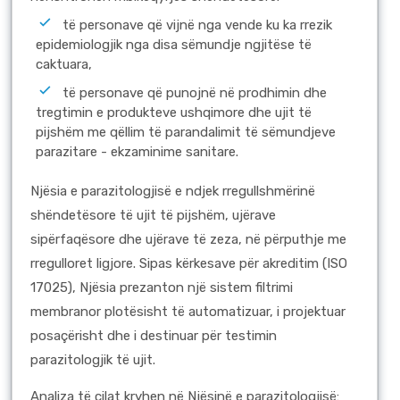
të personave që vijnë nga vende ku ka rrezik
epidemiologjik nga disa sëmundje ngjitëse të
caktuara,
të personave që punojnë në prodhimin dhe
tregtimin e produkteve ushqimore dhe ujit të
pijshëm me qëllim të parandalimit të sëmundjeve
parazitare - ekzaminime sanitare.
Njësia e parazitologjisë e ndjek rregullshmërinë
shëndetësore të ujit të pijshëm, ujërave
sipërfaqësore dhe ujërave të zeza, në përputhje me
rregulloret ligjore. Sipas kërkesave për akreditim (ISO
17025), Njësia prezanton një sistem filtrimi
membranor plotësisht të automatizuar, i projektuar
posaçërisht dhe i destinuar për testimin
parazitologjik të ujit.
Analiza të cilat kryhen në Njësinë e parazitologjisë: