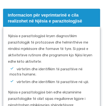
Informacion për veprimtarinë e cila
realizohet në Njësia e parazitologjisë
Njësia e parazitologjisë kryen diagnostikim
parazitologjik të protozoave dhe helminthëve me
rëndësi mjekësore dhe formave të tyre. Si pjesë e
aktiviteteve rutinore dhe programore kjo Njësi kryen
edhe këto aktivitete:
vërtetim dhe identifikim të parazitëve në
mostra humane;
vërtetim dhe identifikim të parazitëve në ujë.
Njësia e parazitologjisë bën edhe ekzaminime
parazitologjike të cilat sipas rregulloreve ligjore i
nënshtrohen mbikëqyrjes shëndetësore: