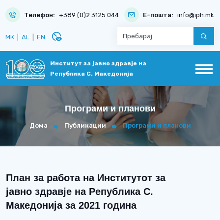
Телефон:
+389 (0)2 3125 044
Е-пошта:
info@iph.mk
disabled_visible
МК
|
AL
|
EN
Институт за јавно здравје на
Република С. Македонија
Програми и планови
Дома
Публикации
Програми и планови
План за работа на Институтот за
јавно здравје на Република С.
Македонија за 2021 година