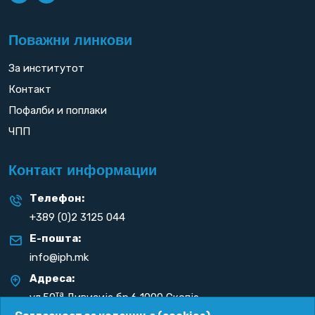
Поважни линкови
За институтот
Контакт
Пофалби и поплаки
ЧПП
Контакт информации
Телефон:
+389 (0)2 3125 044
Е-пошта:
info@iph.mk
Адреса:
та
ул.50
Дивизија бр.6 1000 Скопје
Република С. Македонија