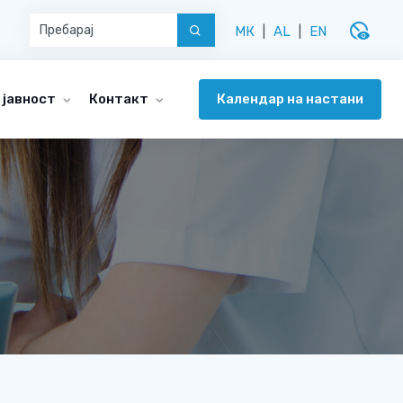
disabled_visible
МК
|
AL
|
EN
Календар на настани
 јавност
Контакт