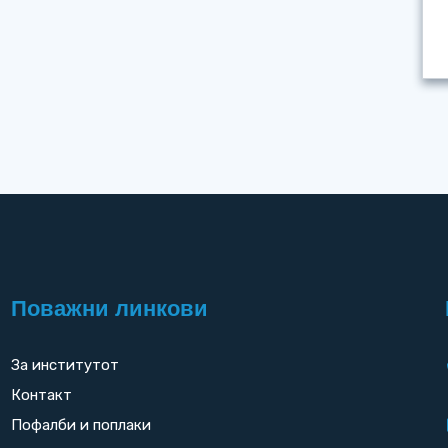
Поважни линкови
За институтот
Контакт
Пофалби и поплаки