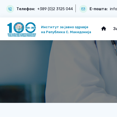
Телефон:
+389 (0)2 3125 044
Е-пошта:
inf
Институт за јавно здравје
З
на Република С. Македонија