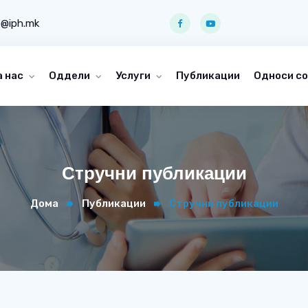
o@iph.mk
а нас
Оддели
Услуги
Публикации
Односи со
Стручни публикации
Дома
Публикации
Стручни публикации