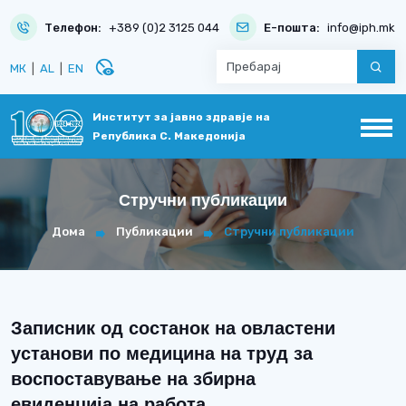
Телефон:
+389 (0)2 3125 044
Е-пошта:
info@iph.mk
disabled_visible
МК
|
AL
|
EN
Институт за јавно здравје на
Република С. Македонија
Стручни публикации
Дома
Публикации
Стручни публикации
Записник од состанок на овластени
установи по медицина на труд за
воспоставување на збирна
евиденција на работа