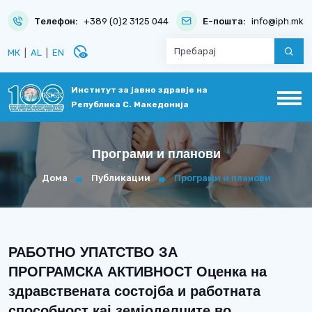
Телефон:
+389 (0)2 3125 044
Е-пошта:
info@iph.mk
disabled_visible
МК
|
AL
|
EN
Институт за јавно здравје на
Република С. Македонија
Програми и планови
Дома
Публикации
Програми и планови
РАБОТНО УПАТСТВО ЗА
ПРОГРАМСКА АКТИВНОСТ Оценка на
здравствената состојба и работната
способност кај земјоделците во