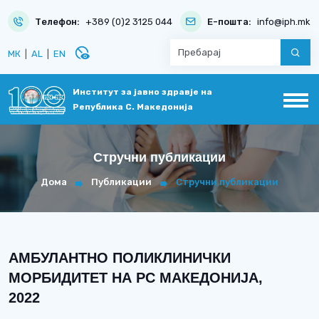
Телефон:
+389 (0)2 3125 044
Е-пошта:
info@iph.mk
disabled_visible
МК
|
AL
|
EN
Институт за јавно здравје на
Република С. Македонија
Стручни публикации
Дома
Публикации
Стручни публикации
АМБУЛАНТНО ПОЛИКЛИНИЧКИ
МОРБИДИТЕТ НА РС МАКЕДОНИЈА,
2022