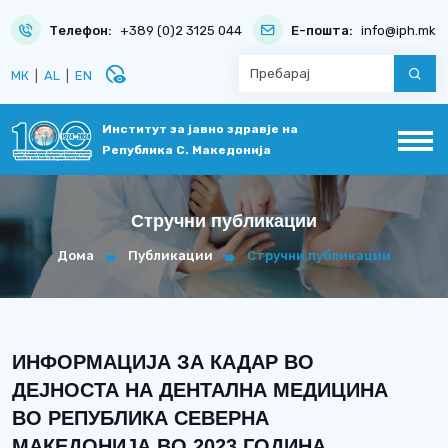
Телефон:
+389 (0)2 3125 044
Е-пошта:
info@iph.mk
disabled_visible
МК
|
AL
|
EN
Институт за јавно здравје на
Република С. Македонија
Стручни публикации
Дома
Публикации
Стручни публикации
ИНФОРМАЦИJА ЗА КАДАР ВО
ДЕJНОСТА НА ДЕНТАЛНА МЕДИЦИНА
ВО РЕПУБЛИКА СЕВЕРНА
МАКЕДОНИJА ВО 2023 ГОДИНА