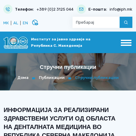
Телефон:
+389 (0)2 3125 044
Е-пошта:
info@iph.mk
disabled_visible
МК
|
AL
|
EN
Институт за јавно здравје на
Република С. Македонија
Стручни публикации
Дома
Публикации
Стручни публикации
ИНФОРМАЦИЈА ЗА РЕАЛИЗИРАНИ
ЗДРАВСТВЕНИ УСЛУГИ ОД ОБЛАСТА
НА ДЕНТАЛНАТА МЕДИЦИНА ВО
РЕПУБЛИКА СЕВЕРНА МАКЕДОНИЈА