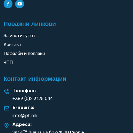
Поважни линкови
За институтот
Контакт
Пофалби и поплаки
ЧПП
Контакт информации
Телефон:
+389 (0)2 3125 044
Е-пошта:
info@iph.mk
Адреса:
та
ул.50
Дивизија бр.6 1000 Скопје